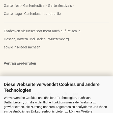
Gartenfest - Gartenfestival - Gartenfestivals -
Gartentage - Gartenlust - Landpartie
Entdecken Sie unser Sortiment auch auf Reisen in
Hessen, Bayern und Baden - Württemberg
sowie in Niedersachsen.
Vertrag wiederrufen
Diese Webseite verwendet Cookies und andere
OTTO - DER FAMOSE STAUDENHALTER
Technologien
geniale Idee - stabiler Stand - einfacher Transport
Wir verwenden Cookies und ähnliche Technologien, auch von
Drittanbietern, um die ordentliche Funktionsweise der Website zu
Durchmesser 30 bis 100cm; Höhe 90 bis 200cm
gewährleisten, die Nutzung unseres Angebotes zu analysieren und Ihnen
ein bestmögliches Einkaufserlebnis bieten zu können. Weitere