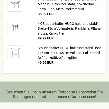
Made in EU fle­xi­bel, sta­bil, er­wei­ter­bar,
Form Rund, Me­tall Voll­ma­te­ri­al
38,99 EUR
4X Stau­den­hal­ter HUGO halb­rund sta­bil
Brei­te 45cm Voll­ma­te­ri­al Rank­hil­fe, Pflanz­
stüt­ze, Rank­git­ter
89,99 EUR
Stau­den­hal­ter HUGO halb­rund sta­bil Höhe
116 cm, Brei­te 45 cm Voll­ma­te­ri­al Rank­hil­
fe Pflanz­stüt­ze Rank­git­ter
49,99 EUR
Besuchen Sie uns in unserem
Terracotta Lagerverkauf in
Reutlingen
oder auf einer unserer Gartenmessen!