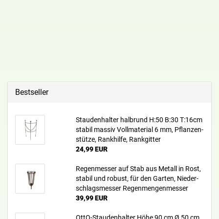
Bestseller
Stau­den­hal­ter halb­rund H:50 B:30 T:16cm
sta­bil mas­siv Voll­ma­te­ri­al 6 mm, Pflan­zen­
stüt­ze, Rank­hil­fe, Rank­git­ter
24,99 EUR
Re­gen­mes­ser auf Stab aus Me­tall in Rost,
sta­bil und ro­bust, für den Gar­ten, Nie­der­
schlags­mes­ser Re­gen­men­gen­mes­ser
39,99 EUR
OttO-​Staudenhalter Höhe 90 cm Ø 50 cm