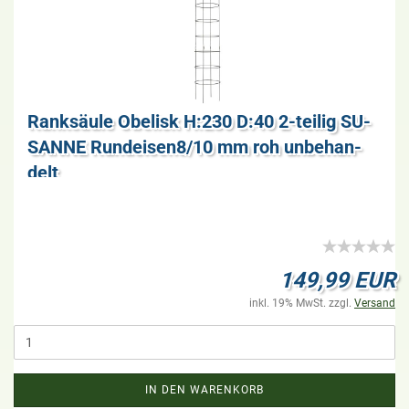
Rank­säu­le Obe­lisk H:230 D:40 2-​tei­lig SU­
SAN­NE Rundeisen8/10 mm roh un­be­han­
delt
149,99 EUR
inkl. 19% MwSt. zzgl.
Versand
IN DEN WARENKORB