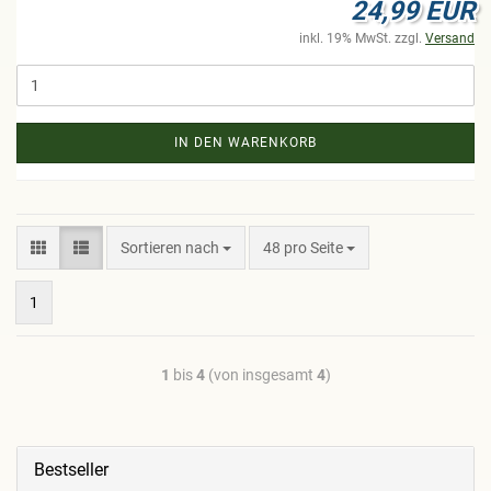
24,99 EUR
inkl. 19% MwSt. zzgl.
Versand
IN DEN WARENKORB
Sortieren nach
48 pro Seite
1
1
bis
4
(von insgesamt
4
)
Bestseller