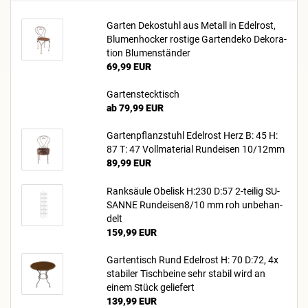
Gar­ten De­ko­stuhl aus Me­tall in Edel­rost,
Blu­men­ho­cker ros­ti­ge Gar­ten­de­ko De­ko­ra­
ti­on Blu­men­stän­der
69,99 EUR
Gar­ten­steck­tisch
ab 79,99 EUR
Gar­ten­pflanz­stuhl Edel­rost Herz B: 45 H:
87 T: 47 Voll­ma­te­ri­al Rund­ei­sen 10/12mm
89,99 EUR
Rank­säu­le Obe­lisk H:230 D:57 2-​teilig SU­
SAN­NE Rundeisen8/10 mm roh un­be­han­
delt
159,99 EUR
Gar­ten­tisch Rund Edel­rost H: 70 D:72, 4x
sta­bi­ler Tisch­bei­ne sehr sta­bil wird an
einem Stück ge­lie­fert
139,99 EUR