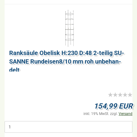
Rank­säu­le Obe­lisk H:230 D:48 2-​tei­lig SU­
SAN­NE Rundeisen8/10 mm roh un­be­han­
delt
154,99 EUR
inkl. 19% MwSt. zzgl.
Versand