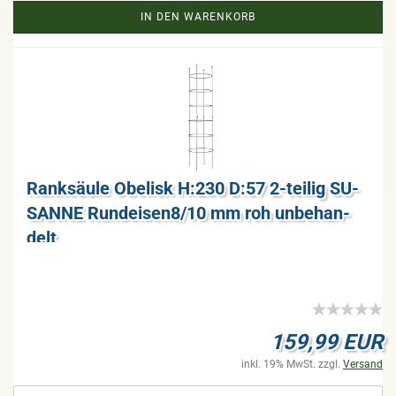
IN DEN WARENKORB
Rank­säu­le Obe­lisk H:230 D:57 2-​tei­lig SU­
SAN­NE Rundeisen8/10 mm roh un­be­han­
delt
159,99 EUR
inkl. 19% MwSt. zzgl.
Versand