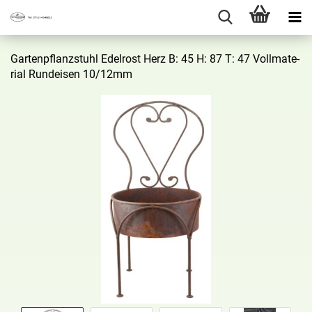
Gar­ten­pflanz­stuhl Edel­rost Herz B: 45 H: 87 T: 47 Voll­ma­te­
ri­al Rund­ei­sen 10/12mm