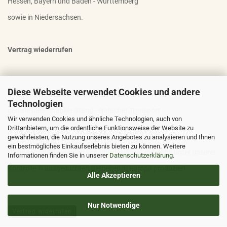
Hessen, Bayern und Baden - Württemberg
sowie in Niedersachsen.
Vertrag wiederrufen
Diese Webseite verwendet Cookies und andere
OTTO - DER FAMOSE STAUDENHALTER
Technologien
geniale Idee - stabiler Stand - einfacher Transport
Wir verwenden Cookies und ähnliche Technologien, auch von
Drittanbietern, um die ordentliche Funktionsweise der Website zu
Durchmesser 30 bis 100cm; Höhe 90 bis 200cm
gewährleisten, die Nutzung unseres Angebotes zu analysieren und Ihnen
ein bestmögliches Einkaufserlebnis bieten zu können. Weitere
Unsere Produkte werden von uns designed und dann unter unserer
Informationen finden Sie in unserer
Datenschutzerklärung
.
Kontrolle in ausgesuchten Betrieben in Europa produziert
Alle Akzeptieren
Nur Notwendige
Vertrag widerrufen