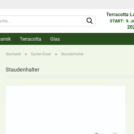
Terracotta L
Währung 
START: 9. Jun
20
ramik
Terracotta
Glas
Lieferlan
»
»
Startseite
Garten-Eisen
Staudenhalter
Staudenhalter