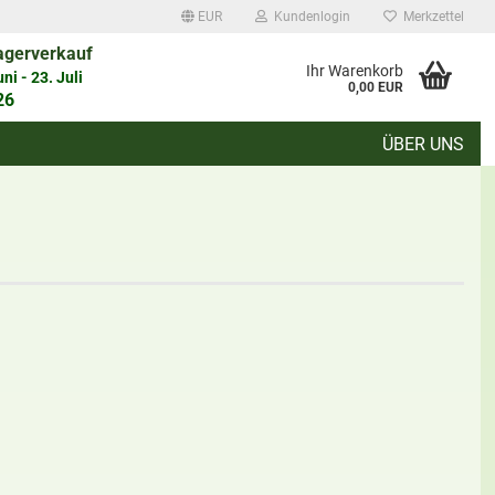
EUR
Kundenlogin
Merkzettel
agerverkauf
auswählen
Ihr Warenkorb
i - 23. Juli
0,00 EUR
26
ÜBER UNS
d
Konto erstellen
Passwort vergessen?