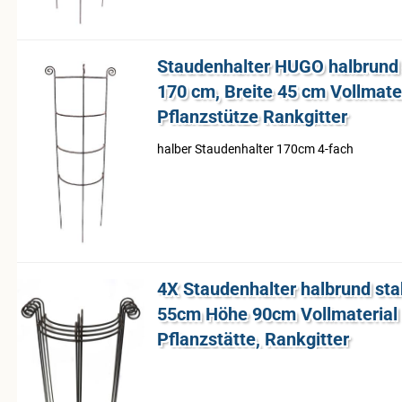
Stau­den­hal­ter HUGO halb­rund
170 cm, Brei­te 45 cm Voll­ma­te­r
Pflanz­stüt­ze Rank­git­ter
hal­ber Stau­den­hal­ter 170cm 4-​fach
4X Stau­den­hal­ter halb­rund sta­
55cm Höhe 90cm Voll­ma­te­ri­al R
Pflanz­stät­te, Rank­git­ter