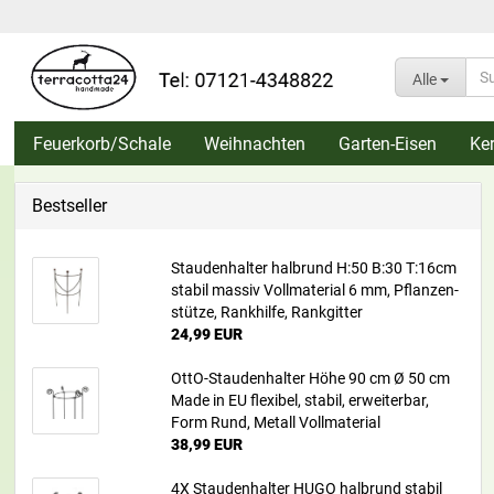
Alle
Feuerkorb/Schale
Weihnachten
Garten-Eisen
Ke
Bestseller
Stau­den­hal­ter halb­rund H:50 B:30 T:16cm
sta­bil mas­siv Voll­ma­te­ri­al 6 mm, Pflan­zen­
stüt­ze, Rank­hil­fe, Rank­git­ter
24,99 EUR
OttO-​Staudenhalter Höhe 90 cm Ø 50 cm
Made in EU fle­xi­bel, sta­bil, er­wei­ter­bar,
Form Rund, Me­tall Voll­ma­te­ri­al
38,99 EUR
4X Stau­den­hal­ter HUGO halb­rund sta­bil