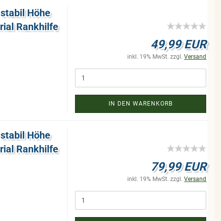
 sta­bil Höhe
i­al Rank­hil­fe
49,99 EUR
inkl. 19% MwSt. zzgl.
Versand
IN DEN WARENKORB
 sta­bil Höhe
i­al Rank­hil­fe
79,99 EUR
inkl. 19% MwSt. zzgl.
Versand