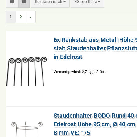
Sortieren nach
48 pro Seite
1
2
»
6x Rank­stab aus Me­tall Höhe
stab Stau­den­hal­ter Pflanz­stüt­
in Edel­rost
Versandgewicht:
2,7
kg je Stück
Stau­den­hal­ter BODO Rund 40 
Edel­rost Höhe 95 cm, Ø 40 cm Vo
8 mm VE: 1/5