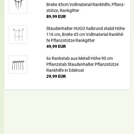
Brei­te 45cm Voll­ma­te­ri­al Rank­hil­fe, Pflanz­
stüt­ze, Rank­git­ter
89,99 EUR
Stau­den­hal­ter HUGO halb­rund sta­bil Höhe
116 cm, Brei­te 45 cm Voll­ma­te­ri­al Rank­hil­
fe Pflanz­stüt­ze Rank­git­ter
49,99 EUR
6x Rank­stab aus Me­tall Höhe 90 cm
Pflanz­stab Stau­den­hal­ter Pflanz­stüt­ze
Rank­hil­fe in Edel­rost
29,99 EUR