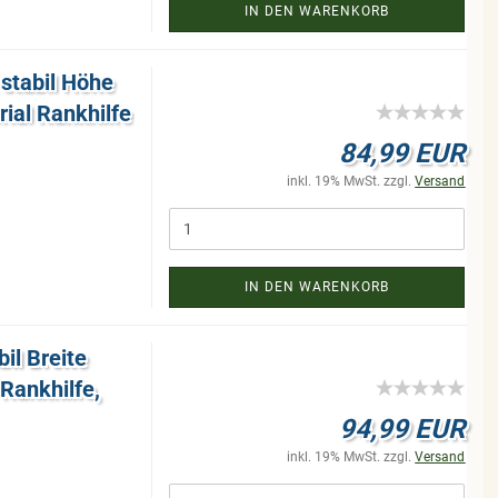
IN DEN WARENKORB
 sta­bil Höhe
i­al Rank­hil­fe
84,99 EUR
inkl. 19% MwSt. zzgl.
Versand
IN DEN WARENKORB
bil Brei­te
ank­hil­fe,
94,99 EUR
inkl. 19% MwSt. zzgl.
Versand