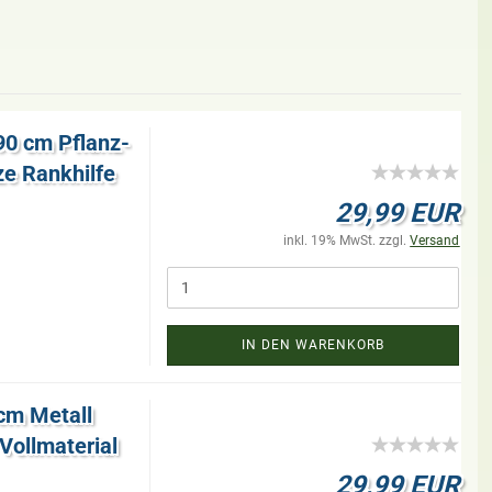
 90 cm Pflanz­
ze Rank­hil­fe
29,99 EUR
inkl. 19% MwSt. zzgl.
Versand
IN DEN WARENKORB
cm Me­tall
ll­ma­te­ri­al
29,99 EUR