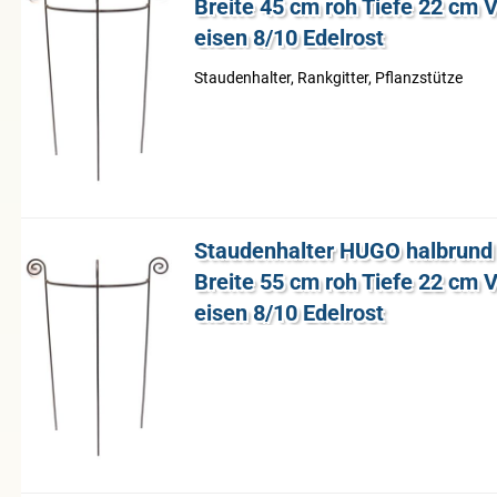
Brei­te 45 cm roh Tiefe 22 cm 
ei­sen 8/10 Edel­rost
Stau­den­hal­ter, Rank­git­ter, Pflanz­stüt­ze
Stau­den­hal­ter HUGO halb­run
Brei­te 55 cm roh Tiefe 22 cm 
ei­sen 8/10 Edel­rost