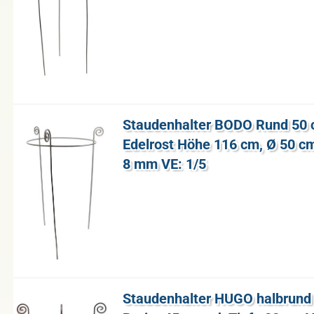
Stau­den­hal­ter BODO Rund 50 
Edel­rost Höhe 116 cm, Ø 50 cm V
8 mm VE: 1/5
Stau­den­hal­ter HUGO halb­run