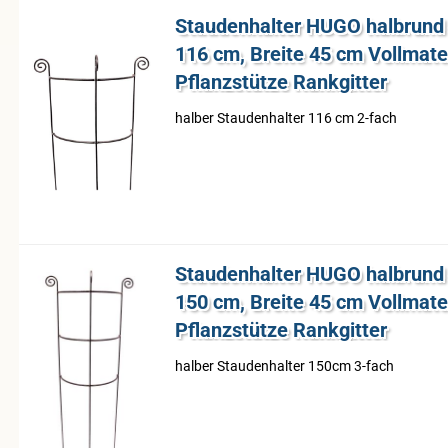
Stau­den­hal­ter HUGO halb­rund
116 cm, Brei­te 45 cm Voll­ma­te­r
Pflanz­stüt­ze Rank­git­ter
hal­ber Stau­den­hal­ter 116 cm 2-​fach
Stau­den­hal­ter HUGO halb­rund
150 cm, Brei­te 45 cm Voll­ma­te­r
Pflanz­stüt­ze Rank­git­ter
hal­ber Stau­den­hal­ter 150cm 3-​fach