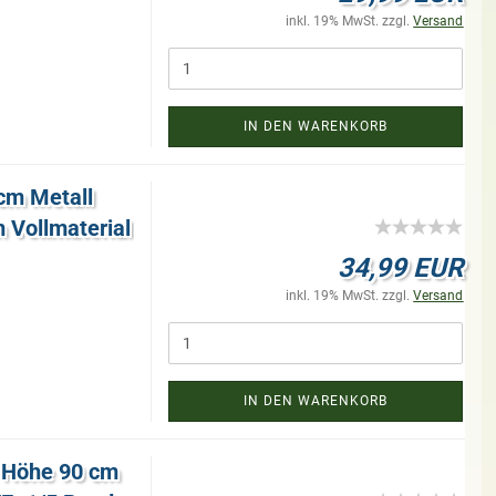
inkl. 19% MwSt. zzgl.
Versand
IN DEN WARENKORB
cm Me­tall
oll­ma­te­ri­al
34,99 EUR
inkl. 19% MwSt. zzgl.
Versand
IN DEN WARENKORB
d Höhe 90 cm