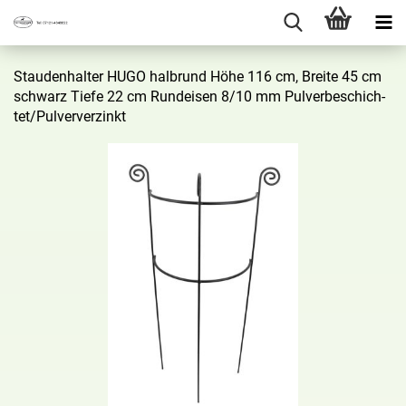
Stau­den­hal­ter HUGO halb­rund Höhe 116 cm, Brei­te 45 cm
schwarz Tiefe 22 cm Rund­ei­sen 8/10 mm Pul­ver­be­schich­
tet/Pul­ver­ver­zinkt