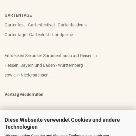
GARTENTAGE
Gartenfest - Gartenfestival - Gartenfestivals -
Gartentage - Gartenlust - Landpartie
Entdecken Sie unser Sortiment auch auf Reisen in
Hessen, Bayern und Baden - Württemberg
sowie in Niedersachsen.
Vertrag wiederrufen
Diese Webseite verwendet Cookies und andere
OTTO - DER FAMOSE STAUDENHALTER
Technologien
geniale Idee - stabiler Stand - einfacher Transport
Wir verwenden Cookies und ähnliche Technologien, auch von