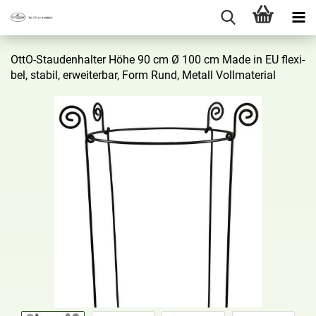
OttO-​Staudenhalter Höhe 90 cm Ø 100 cm Made in EU fle­xi­
bel, sta­bil, er­wei­ter­bar, Form Rund, Me­tall Voll­ma­te­ri­al