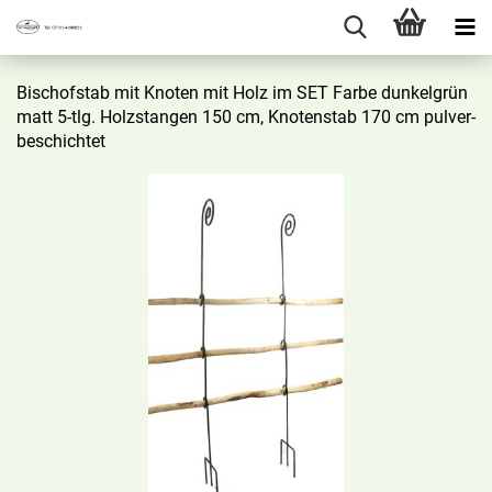
Bi­schof­stab mit Kno­ten mit Holz im SET Farbe dun­kel­grün
matt 5-tlg. Holz­stan­gen 150 cm, Kno­ten­stab 170 cm pul­ver­
be­schich­tet