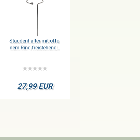
Stau­den­hal­ter mit of­fe­
nem Ring frei­ste­hend...
27,99 EUR