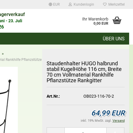
EUR
Kundenlogin
Merkzettel
agerverkauf
auswählen
Ihr Warenkorb
i - 23. Juli
0,00 EUR
26
ÜBER UNS
d
»
al Rankhilfe Pflanzstütze Rankgitter
Stau­den­hal­ter HUGO halb­rund
sta­bil Ku­gel­Hö­he 116 cm, Brei­te
70 cm Voll­ma­te­ri­al Rank­hil­fe
Pflanz­stüt­ze Rank­git­ter
Konto erstellen
Art.Nr.:
OB023-116-70-2
Passwort vergessen?
64,99 EUR
inkl. 19% MwSt. zzgl.
Versand