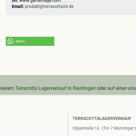
Url:
www.gartentage.com
Email:
produkt@terracotta24.de
teilen
unserem
Terracotta Lagerverkauf in Reutlingen
oder auf einer un
TERRACOTTALAGERVERKAUF
Olgastraße 16 (Tor 7 Münzinger