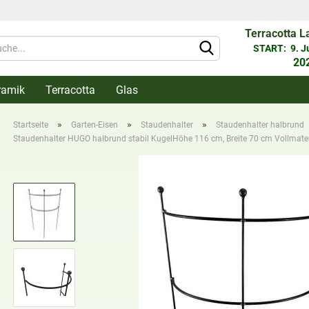
Terracotta L
Währung 
START: 9. Jun
20
ramik
Terracotta
Glas
Lieferlan
»
»
»
Startseite
Garten-Eisen
Staudenhalter
Staudenhalter halbrund
Staudenhalter HUGO halbrund stabil KugelHöhe 116 cm, Breite 70 cm Vollmateri