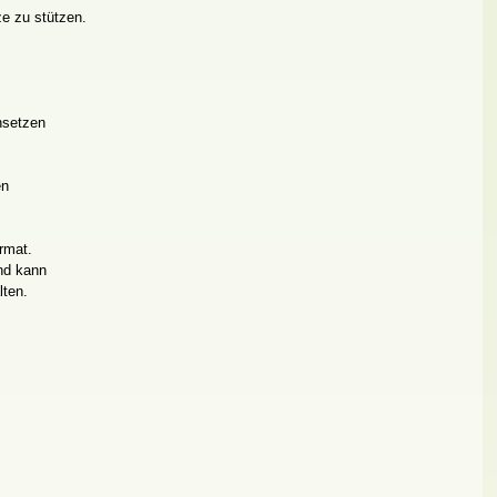
ze zu stützen.
nsetzen
en
ormat.
und kann
lten.