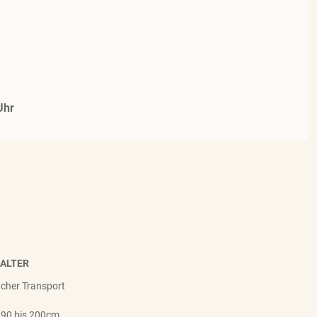
Uhr
HALTER
facher Transport
 90 bis 200cm