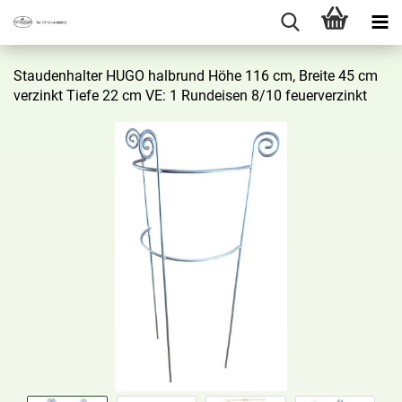
Stau­den­hal­ter HUGO halb­rund Höhe 116 cm, Brei­te 45 cm
ver­zinkt Tiefe 22 cm VE: 1 Rund­ei­sen 8/10 feu­er­ver­zinkt