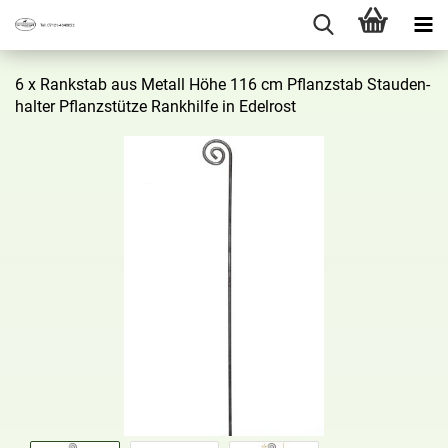
6 x Rank­stab aus Me­tall Höhe 116 cm Pflanz­stab Stau­den­
hal­ter Pflanz­stüt­ze Rank­hil­fe in Edel­rost