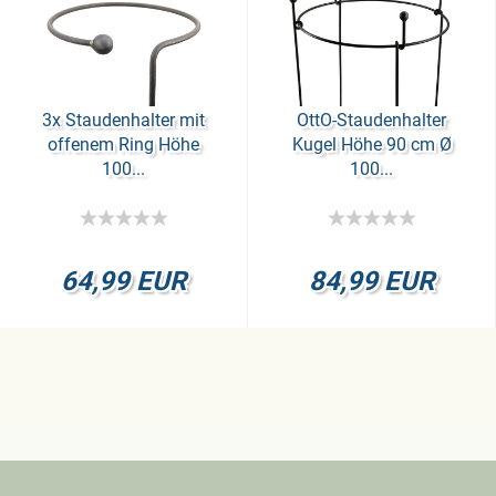
3x Stau­den­hal­ter mit
OttO-​Stau­den­hal­ter
of­fe­nem Ring Höhe
Kugel Höhe 90 cm Ø
100...
100...
64,99 EUR
84,99 EUR