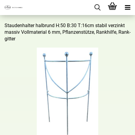
Stau­den­hal­ter halb­rund H:50 B:30 T:16cm sta­bil ver­zinkt
mas­siv Voll­ma­te­ri­al 6 mm, Pflan­zen­stüt­ze, Rank­hil­fe, Rank­
git­ter