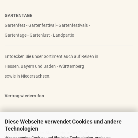
GARTENTAGE
Gartenfest - Gartenfestival - Gartenfestivals -
Gartentage - Gartenlust - Landpartie
Entdecken Sie unser Sortiment auch auf Reisen in
Hessen, Bayern und Baden - Württemberg
sowie in Niedersachsen.
Vertrag wiederrufen
Diese Webseite verwendet Cookies und andere
OTTO - DER FAMOSE STAUDENHALTER
Technologien
geniale Idee - stabiler Stand - einfacher Transport
Wir verwenden Cookies und ähnliche Technologien, auch von