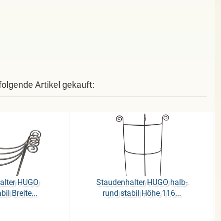
folgende Artikel gekauft:
hal­ter HUGO
Stau­den­hal­ter HUGO halb­
bil Brei­te...
rund sta­bil Höhe 116...