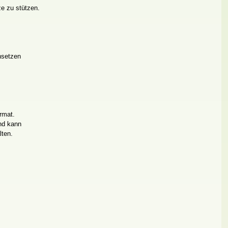
ze zu stützen.
nsetzen
ormat.
und kann
lten.