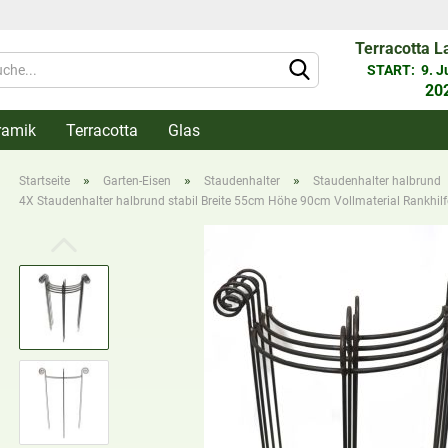
Terracotta L
Währung 
START: 9. Jun
20
ramik
Terracotta
Glas
Lieferlan
»
»
»
Startseite
Garten-Eisen
Staudenhalter
Staudenhalter halbrund
4X Staudenhalter halbrund stabil Breite 55cm Höhe 90cm Vollmaterial Rankhilfe,