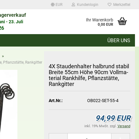
EUR
Kundenlogin
Merkzettel
agerverkauf
auswählen
Ihr Warenkorb
i - 23. Juli
0,00 EUR
26
ÜBER UNS
d
»
 Pflanzstätte, Rankgitter
4X Stau­den­hal­ter halb­rund sta­bil
Brei­te 55cm Höhe 90cm Voll­ma­
te­ri­al Rank­hil­fe, Pflanz­stät­te,
Rank­git­ter
Konto erstellen
Art.Nr.:
OB022-SET-55-4
Passwort vergessen?
94,99 EUR
inkl. 19% MwSt. zzgl.
Versand