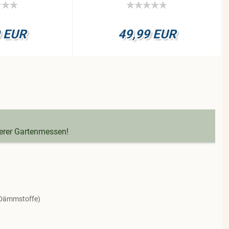
9 EUR
49,99 EUR
serer Gartenmessen!
 Dämmstoffe)