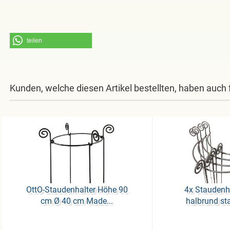
teilen
Kunden, welche diesen Artikel bestellten, haben auch 
OttO-​Stau­den­hal­ter Höhe 90
4x Stau­den­
cm Ø 40 cm Made...
halb­rund sta­