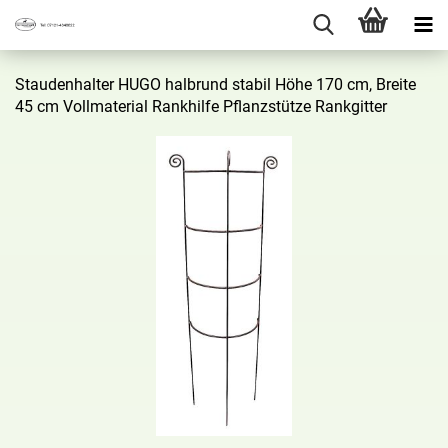
Stau­den­hal­ter HUGO halb­rund sta­bil Höhe 170 cm, Brei­te
45 cm Voll­ma­te­ri­al Rank­hil­fe Pflanz­stüt­ze Rank­git­ter