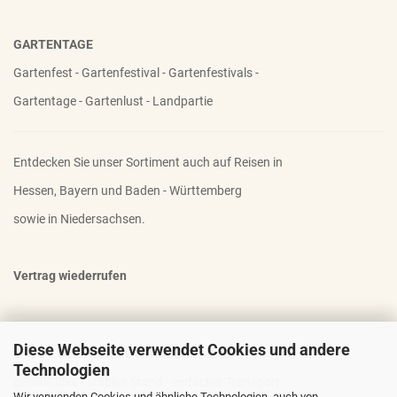
GARTENTAGE
Gartenfest - Gartenfestival - Gartenfestivals -
Gartentage - Gartenlust - Landpartie
Entdecken Sie unser Sortiment auch auf Reisen in
Hessen, Bayern und Baden - Württemberg
sowie in Niedersachsen.
Vertrag wiederrufen
Diese Webseite verwendet Cookies und andere
OTTO - DER FAMOSE STAUDENHALTER
Technologien
geniale Idee - stabiler Stand - einfacher Transport
Wir verwenden Cookies und ähnliche Technologien, auch von