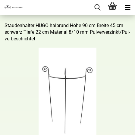
Stau­den­hal­ter HUGO halb­rund Höhe 90 cm Brei­te 45 cm
schwarz Tiefe 22 cm Ma­te­ri­al 8/10 mm Pul­ver­ver­zinkt/Pul­
ver­be­schich­tet