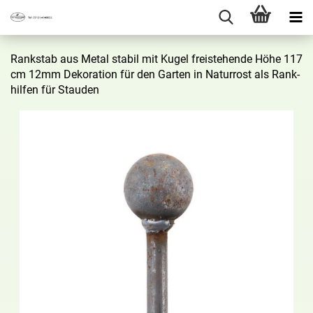
Rank­stab aus Metal sta­bil mit Kugel frei­ste­hen­de Höhe 117
cm 12mm De­ko­ra­ti­on für den Gar­ten in Na­tur­rost als Rank­
hil­fen für Stau­den