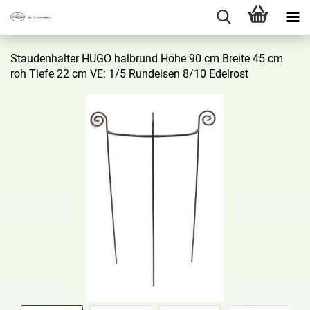
Stau­den­hal­ter HUGO halb­rund Höhe 90 cm Brei­te 45 cm
roh Tiefe 22 cm VE: 1/5 Rund­ei­sen 8/10 Edel­rost