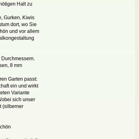
nötigen Halt zu
e, Gurken, Kiwis
tum dort, wo Sie
chön und vor allem
Balkongestaltung
en Durchmessern.
isen, 8 mm
ren Garten passt:
haft ein und wirkt
teten Variante
Wobei sich unser
 (silberner
schön