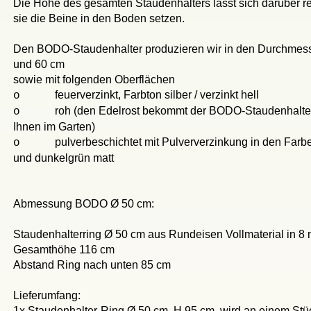
Die Höhe des gesamten Staudenhalters lässt sich darüber reg
sie die Beine in den Boden setzen.
Den BODO-Staudenhalter produzieren wir in den Durchmes
und 60 cm
sowie mit folgenden Oberflächen
feuerverzinkt, Farbton silber / verzinkt hell
o
roh (den Edelrost bekommt der BODO-Staudenhalter
o
Ihnen im Garten)
pulverbeschichtet mit Pulververzinkung in den Farb
o
und dunkelgrün matt
Abmessung BODO Ø 50 cm:
Staudenhalterring Ø 50 cm aus Rundeisen Vollmaterial in 8
Gesamthöhe 116 cm
Abstand Ring nach unten 85 cm
Lieferumfang:
1x Staudenhalter-Ring Ø 50 cm, H 95 cm, wird an einem Stüc