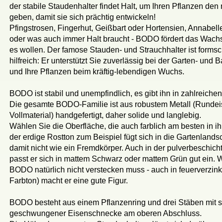
der stabile Staudenhalter findet Halt, um Ihren Pflanzen den 
geben, damit sie sich prächtig entwickeln!
Pfingstrosen, Fingerhut, Geißbart oder Hortensien, Annabell
oder was auch immer Halt braucht - BODO fördert das Wachs
es wollen. Der famose Stauden- und Strauchhalter ist forms
hilfreich: Er unterstützt Sie zuverlässig bei der Garten- und 
und Ihre Pflanzen beim kräftig-lebendigen Wuchs.
BODO ist stabil und unempfindlich, es gibt ihn in zahlreich
Die gesamte BODO-Familie ist aus robustem Metall (Runde
Vollmaterial) handgefertigt, daher solide und langlebig.
Wählen Sie die Oberfläche, die auch farblich am besten in ih
der erdige Rostton zum Beispiel fügt sich in die Gartenlandsc
damit nicht wie ein Fremdkörper. Auch in der pulverbeschich
passt er sich in mattem Schwarz oder mattem Grün gut ein. 
BODO natürlich nicht verstecken muss - auch in feuerverzinkt
Farbton) macht er eine gute Figur.
BODO besteht aus einem Pflanzenring und drei Stäben mit 
geschwungener Eisenschnecke am oberen Abschluss.