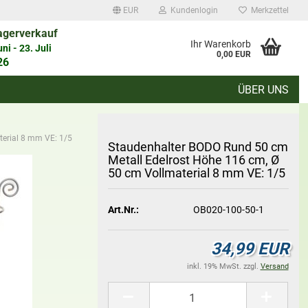
EUR
Kundenlogin
Merkzettel
agerverkauf
auswählen
Ihr Warenkorb
i - 23. Juli
0,00 EUR
26
ÜBER UNS
d
terial 8 mm VE: 1/5
Stau­den­hal­ter BODO Rund 50 cm
Me­tall Edel­rost Höhe 116 cm, Ø
50 cm Voll­ma­te­ri­al 8 mm VE: 1/5
Konto erstellen
Art.Nr.:
OB020-100-50-1
Passwort vergessen?
34,99 EUR
inkl. 19% MwSt. zzgl.
Versand