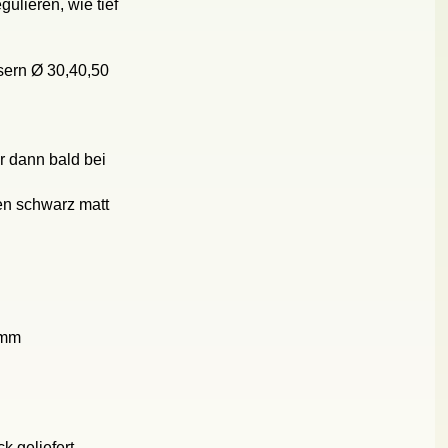
ulieren, wie tief
sern Ø 30,40,50
 dann bald bei
en schwarz matt
 mm
k geliefert