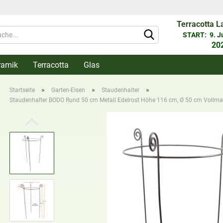
Terracotta L
Währung 
START: 9. Jun
20
ramik
Terracotta
Glas
Lieferlan
»
»
»
Startseite
Garten-Eisen
Staudenhalter
Staudenhalter BODO Rund 50 cm Metall Edelrost Höhe 116 cm, Ø 50 cm Vollma