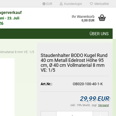
EUR
Kundenlogin
Merkzettel
agerverkauf
auswählen
Ihr Warenkorb
i - 23. Juli
0,00 EUR
26
ÜBER UNS
d
llmaterial 8 mm VE: 1/5
Stau­den­hal­ter BODO Kugel Rund
40 cm Me­tall Edel­rost Höhe 95
cm, Ø 40 cm Voll­ma­te­ri­al 8 mm
VE: 1/5
Konto erstellen
Art.Nr.:
OB020-100-40-1-K
Passwort vergessen?
29,99 EUR
inkl. 19% MwSt. zzgl.
Versand