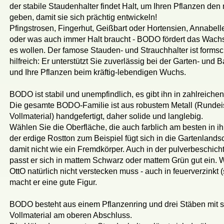
der stabile Staudenhalter findet Halt, um Ihren Pflanzen den 
geben, damit sie sich prächtig entwickeln!
Pfingstrosen, Fingerhut, Geißbart oder Hortensien, Annabell
oder was auch immer Halt braucht - BODO fördert das Wachs
es wollen. Der famose Stauden- und Strauchhalter ist forms
hilfreich: Er unterstützt Sie zuverlässig bei der Garten- und 
und Ihre Pflanzen beim kräftig-lebendigen Wuchs.
BODO ist stabil und unempfindlich, es gibt ihn in zahlreich
Die gesamte BODO-Familie ist aus robustem Metall (Runde
Vollmaterial) handgefertigt, daher solide und langlebig.
Wählen Sie die Oberfläche, die auch farblich am besten in ih
der erdige Rostton zum Beispiel fügt sich in die Gartenlandsc
damit nicht wie ein Fremdkörper. Auch in der pulverbeschich
passt er sich in mattem Schwarz oder mattem Grün gut ein. 
OttO natürlich nicht verstecken muss - auch in feuerverzinkt 
macht er eine gute Figur.
BODO besteht aus einem Pflanzenring und drei Stäben mit 
Vollmaterial am oberen Abschluss.