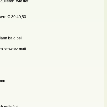
ulieren, wie tief
sern Ø 30,40,50
dann bald bei
en schwarz matt
 mm
k geliefert