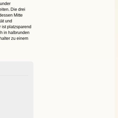
runder
iten. Die drei
dessen Mitte
tät und
r ist platzsparend
h in halbrunden
halter zu einem