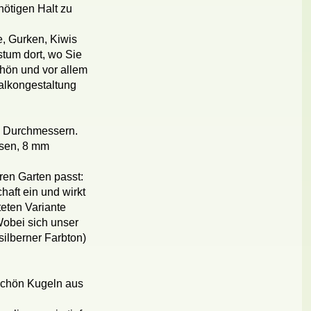
nötigen Halt zu
e, Gurken, Kiwis
tum dort, wo Sie
chön und vor allem
Balkongestaltung
en Durchmessern.
isen, 8 mm
ren Garten passt:
haft ein und wirkt
teten Variante
Wobei sich unser
(silberner Farbton)
schön Kugeln aus