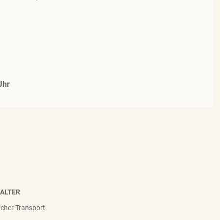
Uhr
HALTER
facher Transport