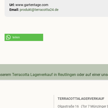
Url:
www.gartentage.com
Email:
produkt@terracotta24.de
teilen
unserem
Terracotta Lagerverkauf in Reutlingen
oder auf einer un
TERRACOTTALAGERVERKAUF
Olgastraße 16 (Tor 7 Münzinger