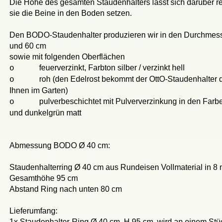
Die Höhe des gesamten Staudenhalters lässt sich darüber reg
sie die Beine in den Boden setzen.
Den BODO-Staudenhalter produzieren wir in den Durchmes
und 60 cm
sowie mit folgenden Oberflächen
feuerverzinkt, Farbton silber / verzinkt hell
o
roh (den Edelrost bekommt der OttO-Staudenhalter 
o
Ihnen im Garten)
pulverbeschichtet mit Pulververzinkung in den Farb
o
und dunkelgrün matt
Abmessung BODO Ø 40 cm:
Staudenhalterring Ø 40 cm aus Rundeisen Vollmaterial in 8
Gesamthöhe 95 cm
Abstand Ring nach unten 80 cm
Lieferumfang:
1x Staudenhalter-Ring Ø 40 cm, H 95 cm, wird an einem Stüc