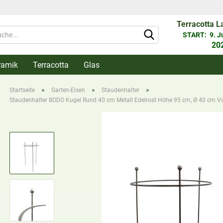
Terracotta L
Währung 
START: 9. Jun
20
ramik
Terracotta
Glas
Lieferlan
»
»
»
Startseite
Garten-Eisen
Staudenhalter
Staudenhalter BODO Kugel Rund 40 cm Metall Edelrost Höhe 95 cm, Ø 40 cm Vo