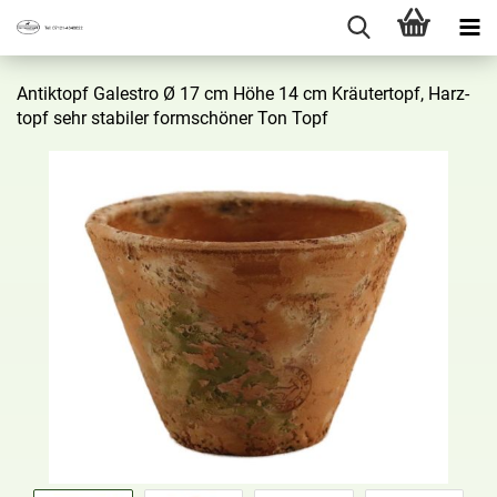
An­tik­topf Ga­les­tro Ø 17 cm Höhe 14 cm Kräu­ter­topf, Harz­
topf sehr sta­bi­ler form­schö­ner Ton Topf