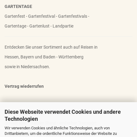
GARTENTAGE
Gartenfest - Gartenfestival - Gartenfestivals -
Gartentage - Gartenlust - Landpartie
Entdecken Sie unser Sortiment auch auf Reisen in
Hessen, Bayern und Baden - Württemberg
sowie in Niedersachsen.
Vertrag wiederrufen
Diese Webseite verwendet Cookies und andere
OTTO - DER FAMOSE STAUDENHALTER
Technologien
geniale Idee - stabiler Stand - einfacher Transport
Wir verwenden Cookies und ähnliche Technologien, auch von
Drittanbietern, um die ordentliche Funktionsweise der Website zu
Durchmesser 30 bis 100cm; Höhe 90 bis 200cm