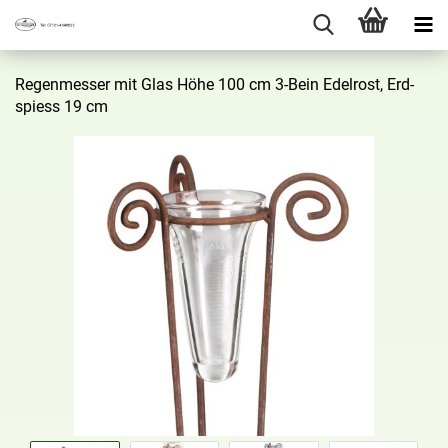
Re­gen­mes­ser mit Glas Höhe 100 cm 3-​Bein Edel­rost, Erd­
spiess 19 cm