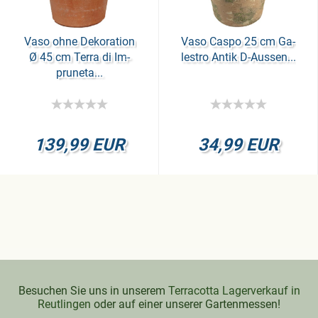
Vaso ohne De­ko­ra­ti­on
Vaso Caspo 25 cm Ga­
Ø 45 cm Terra di Im­
les­tro Antik D-​Aus­sen...
pru­ne­ta...
139,99 EUR
34,99 EUR
Besuchen Sie uns in unserem
Terracotta Lagerverkauf in
Reutlingen
oder auf einer unserer Gartenmessen!