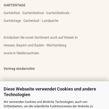
GARTENTAGE
Gartenfest - Gartenfestival - Gartenfestivals -
Gartentage - Gartenlust - Landpartie
Entdecken Sie unser Sortiment auch auf Reisen in
Hessen, Bayern und Baden - Württemberg
sowie in Niedersachsen.
Vertrag wiederrufen
Diese Webseite verwendet Cookies und andere
OTTO - DER FAMOSE STAUDENHALTER
Technologien
geniale Idee - stabiler Stand - einfacher Transport
Wir verwenden Cookies und ähnliche Technologien, auch von
Drittanbietern, um die ordentliche Funktionsweise der Website zu
Durchmesser 30 bis 100cm; Höhe 90 bis 200cm