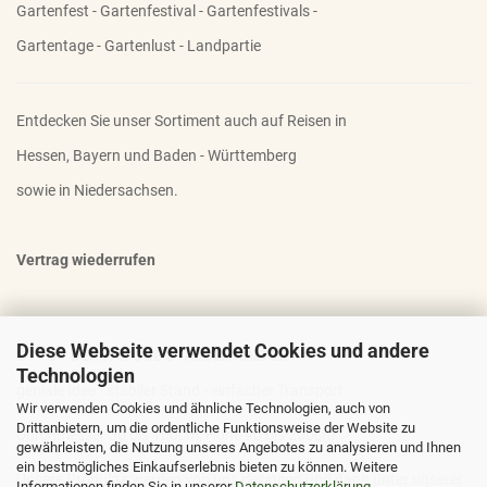
Gartenfest - Gartenfestival - Gartenfestivals -
Gartentage - Gartenlust - Landpartie
Entdecken Sie unser Sortiment auch auf Reisen in
Hessen, Bayern und Baden - Württemberg
sowie in Niedersachsen.
Vertrag wiederrufen
Diese Webseite verwendet Cookies und andere
OTTO - DER FAMOSE STAUDENHALTER
Technologien
geniale Idee - stabiler Stand - einfacher Transport
Wir verwenden Cookies und ähnliche Technologien, auch von
Drittanbietern, um die ordentliche Funktionsweise der Website zu
Durchmesser 30 bis 100cm; Höhe 90 bis 200cm
gewährleisten, die Nutzung unseres Angebotes zu analysieren und Ihnen
ein bestmögliches Einkaufserlebnis bieten zu können. Weitere
Unsere Produkte werden von uns designed und dann unter unserer
Informationen finden Sie in unserer
Datenschutzerklärung
.