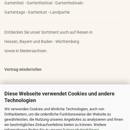
Gartenfest - Gartenfestival - Gartenfestivals -
Gartentage - Gartenlust - Landpartie
Entdecken Sie unser Sortiment auch auf Reisen in
Hessen, Bayern und Baden - Württemberg
sowie in Niedersachsen.
Vertrag wiederrufen
Diese Webseite verwendet Cookies und andere
OTTO - DER FAMOSE STAUDENHALTER
Technologien
geniale Idee - stabiler Stand - einfacher Transport
Wir verwenden Cookies und ähnliche Technologien, auch von
Drittanbietern, um die ordentliche Funktionsweise der Website zu
Durchmesser 30 bis 100cm; Höhe 90 bis 200cm
gewährleisten, die Nutzung unseres Angebotes zu analysieren und Ihnen
ein bestmögliches Einkaufserlebnis bieten zu können. Weitere
Unsere Produkte werden von uns designed und dann unter unserer
Informationen finden Sie in unserer
Datenschutzerklärung
.