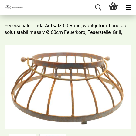
Feu­er­scha­le Linda Auf­satz 60 Rund, wohl­ge­formt und ab­
so­lut sta­bil mas­siv Ø:60cm Feu­er­korb, Feu­er­stel­le, Grill,