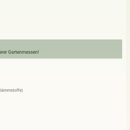
serer Gartenmessen!
 Dämmstoffe)