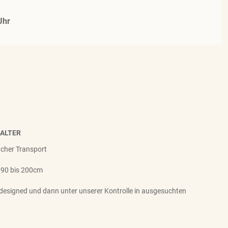
Uhr
HALTER
facher Transport
 90 bis 200cm
designed und dann unter unserer Kontrolle in ausgesuchten