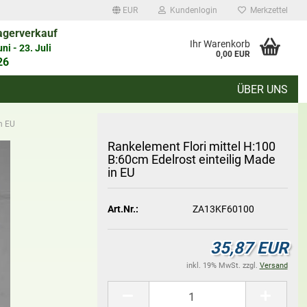
EUR
Kundenlogin
Merkzettel
agerverkauf
auswählen
Ihr Warenkorb
i - 23. Juli
0,00 EUR
26
ÜBER UNS
d
in EU
Rank­ele­ment Flori mit­tel H:100
B:60cm Edel­rost ein­tei­lig Made
in EU
Konto erstellen
Art.Nr.:
ZA13KF60100
Passwort vergessen?
35,87 EUR
inkl. 19% MwSt. zzgl.
Versand