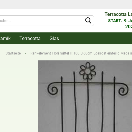
Terracotta L
Währung 
START: 9. Jun
20
ramik
Terracotta
Glas
Lieferlan
»
Startseite
Rankelement Flori mittel H:100 B:60cm Edelrost einteilig Made 