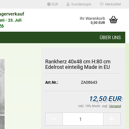
EUR
Kundenlogin
Merkzettel
agerverkauf
auswählen
Ihr Warenkorb
i - 23. Juli
0,00 EUR
26
ÜBER UNS
d
Rank­herz 40x48 cm H:80 cm
Edel­rost ein­tei­lig Made in EU
Art.Nr.:
ZA08643
Konto erstellen
Passwort vergessen?
12,50 EUR
inkl. 19% MwSt. zzgl.
Versand