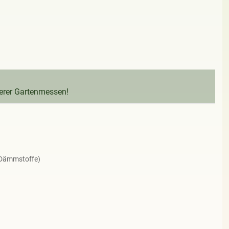
serer Gartenmessen!
 Dämmstoffe)