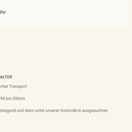
Uhr
HALTER
facher Transport
 90 bis 200cm
designed und dann unter unserer Kontrolle in ausgesuchten