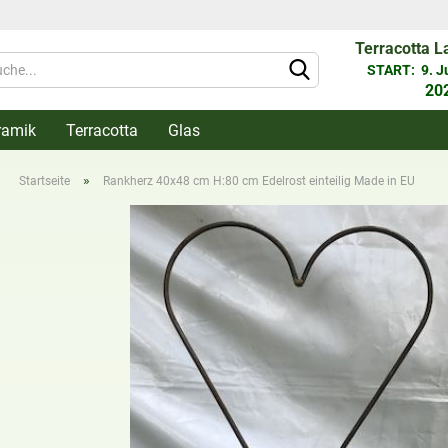
Terracotta L
Währung 
START: 9. Jun
20
ramik
Terracotta
Glas
Lieferlan
»
Startseite
Rankherz 40x48 cm H:80 cm Edelrost einteilig Made in EU