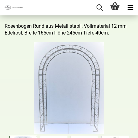
Ro­sen­bo­gen Rund aus Me­tall sta­bil, Voll­ma­te­ri­al 12 mm
Edel­rost, Brei­te 165cm Höhe 245cm Tiefe 40cm,