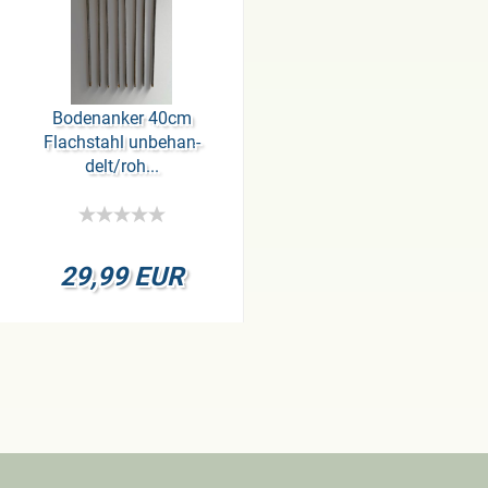
Bo­den­an­ker 40cm
Flach­stahl un­be­han­
delt/roh...
29,99 EUR