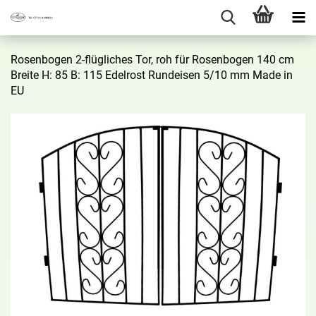
Ro­sen­bo­gen 2-​flügliches Tor, roh für Ro­sen­bo­gen 140 cm
Brei­te H: 85 B: 115 Edel­rost Rund­ei­sen 5/10 mm Made in
EU