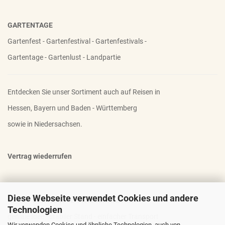
GARTENTAGE
Gartenfest - Gartenfestival - Gartenfestivals -
Gartentage - Gartenlust - Landpartie
Entdecken Sie unser Sortiment auch auf Reisen in
Hessen, Bayern und Baden - Württemberg
sowie in Niedersachsen.
Vertrag wiederrufen
Diese Webseite verwendet Cookies und andere
OTTO - DER FAMOSE STAUDENHALTER
Technologien
geniale Idee - stabiler Stand - einfacher Transport
Wir verwenden Cookies und ähnliche Technologien, auch von