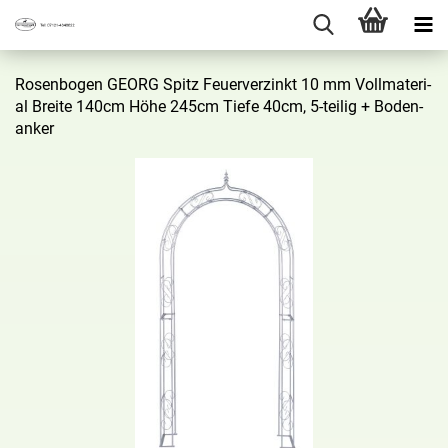
Ro­sen­bo­gen GEORG Spitz Feu­er­ver­zinkt 10 mm Voll­ma­te­ri­
al Brei­te 140cm Höhe 245cm Tiefe 40cm, 5-​teilig + Bo­den­
an­ker