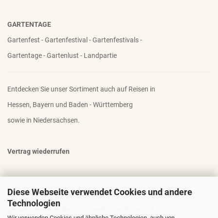
GARTENTAGE
Gartenfest - Gartenfestival - Gartenfestivals -
Gartentage - Gartenlust - Landpartie
Entdecken Sie unser Sortiment auch auf Reisen in
Hessen, Bayern und Baden - Württemberg
sowie in Niedersachsen.
Vertrag wiederrufen
Diese Webseite verwendet Cookies und andere
OTTO - DER FAMOSE STAUDENHALTER
Technologien
geniale Idee - stabiler Stand - einfacher Transport
Wir verwenden Cookies und ähnliche Technologien, auch von