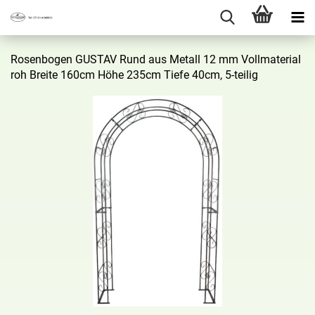
Ro­sen­bo­gen GUS­TAV Rund aus Me­tall 12 mm Voll­ma­te­ri­al
roh Brei­te 160cm Höhe 235cm Tiefe 40cm, 5-​teilig