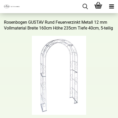
Ro­sen­bo­gen GUS­TAV Rund Feu­er­ver­zinkt Me­tall 12 mm
Voll­ma­te­ri­al Brei­te 160cm Höhe 235cm Tiefe 40cm, 5-​teilig