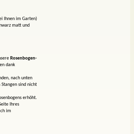
i Ihnen im Garten)
chwarz matt und
nsere
Rosenbogen-
ben dank
nden, nach unten
n
Stangen sind nicht
Rosenbogens erhöht.
eite Ihres
ich im