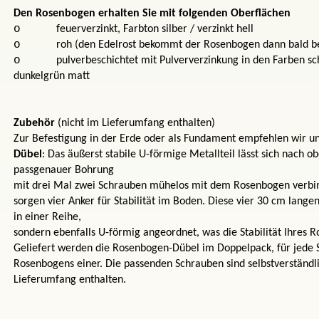
Den Rosenbogen erhalten Sie mit folgenden Oberflächen
o
feuerverzinkt, Farbton silber / verzinkt hell
o
roh (den Edelrost bekommt der Rosenbogen dann bald be
o
pulverbeschichtet mit Pulververzinkung in den Farben s
dunkelgrün matt
Zubehör
(nicht im Lieferumfang enthalten)
Zur Befestigung in der Erde oder als Fundament empfehlen wir u
Dübel
: Das äußerst stabile U-förmige Metallteil lässt sich nach o
passgenauer Bohrung
mit drei Mal zwei Schrauben mühelos mit dem Rosenbogen verbi
sorgen vier Anker für Stabilität im Boden. Diese vier 30 cm lange
in einer Reihe,
sondern ebenfalls U-förmig angeordnet, was die Stabilität Ihres 
Geliefert werden die Rosenbogen-Dübel im Doppelpack, für jede S
Rosenbogens einer. Die passenden Schrauben sind selbstverständl
Lieferumfang enthalten.