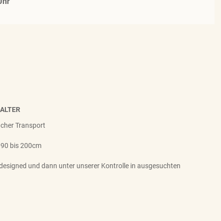
Uhr
HALTER
facher Transport
 90 bis 200cm
designed und dann unter unserer Kontrolle in ausgesuchten