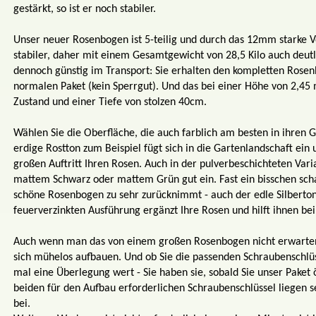
gestärkt, so ist er noch stabiler.
Unser neuer Rosenbogen ist 5-teilig und durch das 12mm starke V
stabiler, daher mit einem Gesamtgewicht von 28,5 Kilo auch deutl
dennoch günstig im Transport: Sie erhalten den kompletten Rose
normalen Paket (kein Sperrgut). Und das bei einer Höhe von 2,4
Zustand und einer Tiefe von stolzen 40cm.
Wählen Sie die Oberfläche, die auch farblich am besten in ihren G
erdige Rostton zum Beispiel fügt sich in die Gartenlandschaft ein
großen Auftritt Ihren Rosen. Auch in der pulverbeschichteten Varia
mattem Schwarz oder mattem Grün gut ein. Fast ein bisschen sch
schöne Rosenbogen zu sehr zurücknimmt - auch der edle Silberto
feuerverzinkten Ausführung ergänzt Ihre Rosen und hilft ihnen 
Auch wenn man das von einem großen Rosenbogen nicht erwarten
sich mühelos aufbauen. Und ob Sie die passenden Schraubenschlüss
mal eine Überlegung wert - Sie haben sie, sobald Sie unser Paket 
beiden für den Aufbau erforderlichen Schraubenschlüssel liegen s
bei.