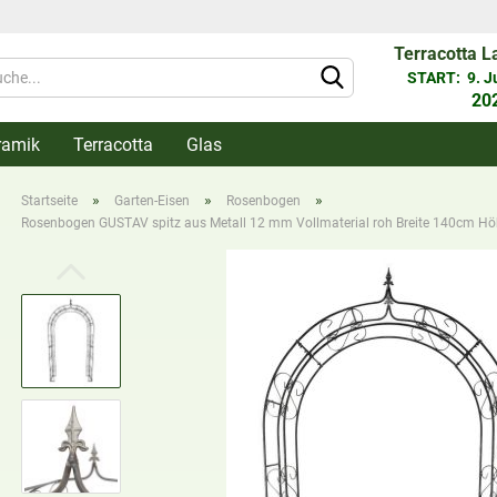
Terracotta L
Währung 
START: 9. Jun
20
ramik
Terracotta
Glas
Lieferlan
»
»
»
Startseite
Garten-Eisen
Rosenbogen
Rosenbogen GUSTAV spitz aus Metall 12 mm Vollmaterial roh Breite 140cm Höh