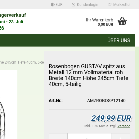
EUR
Kundenlogin
Merkzettel
agerverkauf
auswählen
Ihr Warenkorb
i - 23. Juli
0,00 EUR
26
ÜBER UNS
d
e 245cm Tiefe 40cm, 5-teilig
Ro­sen­bo­gen GUS­TAV spitz aus
Me­tall 12 mm Voll­ma­te­ri­al roh
Brei­te 140cm Höhe 245cm Tiefe
40cm, 5-​teilig
Konto erstellen
Art.Nr.:
AMZROBOSP12140
Passwort vergessen?
249,99 EUR
inkl. 19% MwSt. zzgl.
Versand