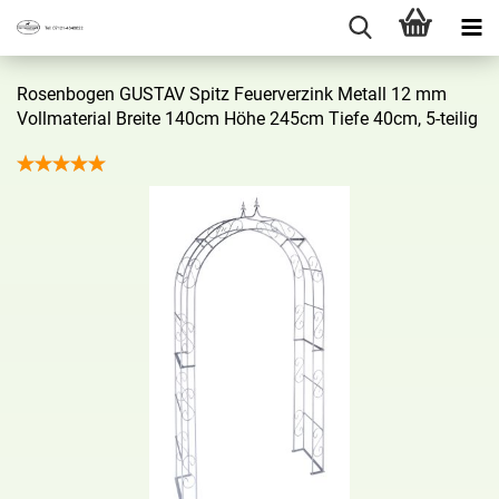
Ro­sen­bo­gen GUS­TAV Spitz Feu­er­ver­zink Me­tall 12 mm
Voll­ma­te­ri­al Brei­te 140cm Höhe 245cm Tiefe 40cm, 5-​teilig