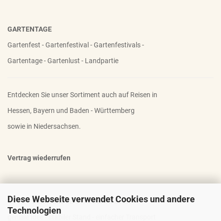
GARTENTAGE
Gartenfest - Gartenfestival - Gartenfestivals -
Gartentage - Gartenlust - Landpartie
Entdecken Sie unser Sortiment auch auf Reisen in
Hessen, Bayern und Baden - Württemberg
sowie in Niedersachsen.
Vertrag wiederrufen
Diese Webseite verwendet Cookies und andere
OTTO - DER FAMOSE STAUDENHALTER
Technologien
geniale Idee - stabiler Stand - einfacher Transport