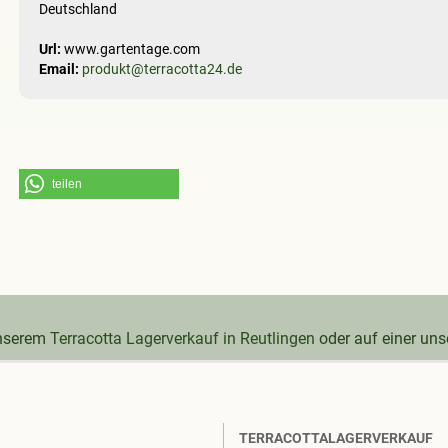
Deutschland
Url:
www.gartentage.com
Email:
produkt@terracotta24.de
teilen
unserem
Terracotta Lagerverkauf in Reutlingen
oder auf einer un
TERRACOTTALAGERVERKAUF