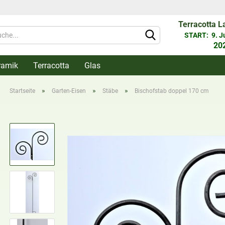
Terracotta L
Währung 
START: 9. Jun
20
ramik
Terracotta
Glas
Lieferlan
»
»
»
Startseite
Garten-Eisen
Stäbe
Bischofstab doppel 170 cm