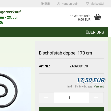
EUR
Kundenlogin
Merkzettel
agerverkauf
auswählen
Ihr Warenkorb
i - 23. Juli
0,00 EUR
26
ÜBER UNS
d
Bi­schof­stab dop­pel 170 cm
Art.Nr.:
ZA093D170
Konto erstellen
17,50 EUR
Passwort vergessen?
inkl. 19% MwSt. zzgl.
Versand