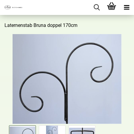
La­ter­nen­stab Bruna dop­pel 170cm