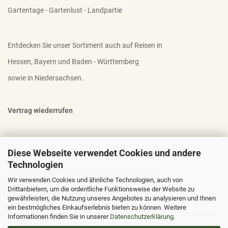
Gartentage - Gartenlust - Landpartie
Entdecken Sie unser Sortiment auch auf Reisen in
Hessen, Bayern und Baden - Württemberg
sowie in Niedersachsen.
Vertrag wiederrufen
Diese Webseite verwendet Cookies und andere
OTTO - DER FAMOSE STAUDENHALTER
Technologien
geniale Idee - stabiler Stand - einfacher Transport
Wir verwenden Cookies und ähnliche Technologien, auch von
Drittanbietern, um die ordentliche Funktionsweise der Website zu
Durchmesser 30 bis 100cm; Höhe 90 bis 200cm
gewährleisten, die Nutzung unseres Angebotes zu analysieren und Ihnen
ein bestmögliches Einkaufserlebnis bieten zu können. Weitere
Unsere Produkte werden von uns designed und dann unter unserer
Informationen finden Sie in unserer
Datenschutzerklärung
.