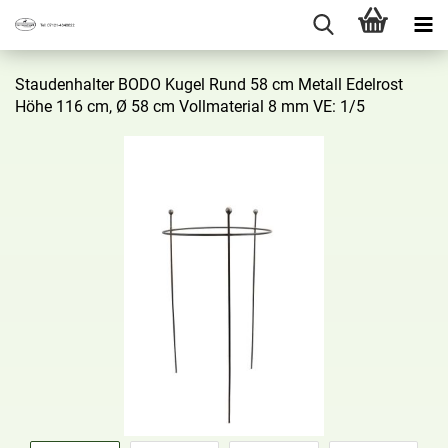
Stau­den­hal­ter BODO Kugel Rund 58 cm Me­tall Edel­rost
Höhe 116 cm, Ø 58 cm Voll­ma­te­ri­al 8 mm VE: 1/5