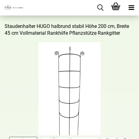
Stau­den­hal­ter HUGO halb­rund sta­bil Höhe 200 cm, Brei­te
45 cm Voll­ma­te­ri­al Rank­hil­fe Pflanz­stüt­ze Rank­git­ter