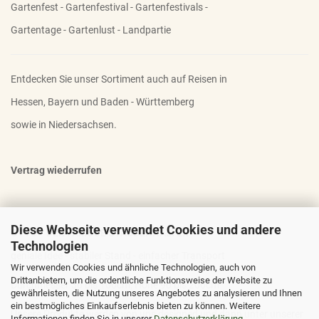
Gartenfest - Gartenfestival - Gartenfestivals -
Gartentage - Gartenlust - Landpartie
Entdecken Sie unser Sortiment auch auf Reisen in
Hessen, Bayern und Baden - Württemberg
sowie in Niedersachsen.
Vertrag wiederrufen
Diese Webseite verwendet Cookies und andere
OTTO - DER FAMOSE STAUDENHALTER
Technologien
geniale Idee - stabiler Stand - einfacher Transport
Wir verwenden Cookies und ähnliche Technologien, auch von
Drittanbietern, um die ordentliche Funktionsweise der Website zu
Durchmesser 30 bis 100cm; Höhe 90 bis 200cm
gewährleisten, die Nutzung unseres Angebotes zu analysieren und Ihnen
ein bestmögliches Einkaufserlebnis bieten zu können. Weitere
Unsere Produkte werden von uns designed und dann unter unserer
Informationen finden Sie in unserer
Datenschutzerklärung
.