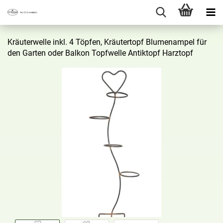
Kräu­ter­wel­le inkl. 4 Töp­fen, Kräu­ter­topf Blu­men­am­pel für
den Gar­ten oder Bal­kon Topf­wel­le An­tik­topf Harz­topf