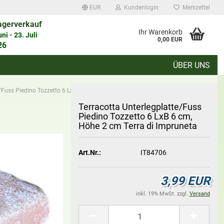
EUR
Kundenlogin
Merkzettel
agerverkauf
auswählen
Ihr Warenkorb
i - 23. Juli
0,00 EUR
26
ÜBER UNS
d
e/Fuss Piedino Tozzetto 6 LxB 6 cm, Höhe 2 cm Terra di Impruneta
Ter­ra­cot­ta Un­ter­leg­plat­te/Fuss
Pie­di­no Toz­zet­to 6 LxB 6 cm,
Höhe 2 cm Terra di Im­pru­ne­ta
Konto erstellen
Art.Nr.:
IT84706
Passwort vergessen?
3,99 EUR
inkl. 19% MwSt. zzgl.
Versand