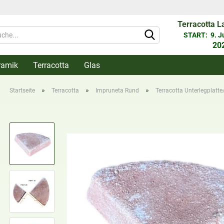
Terracotta L
Währung 
START: 9. Jun
20
ramik
Terracotta
Glas
Lieferlan
»
»
»
Startseite
Terracotta
Impruneta Rund
Terracotta Unterlegplatt