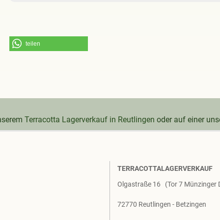
teilen
unserem
Terracotta Lagerverkauf in Reutlingen
oder auf einer un
TERRACOTTALAGERVERKAUF
Olgastraße 16 (Tor 7 Münzinger
72770 Reutlingen - Betzingen