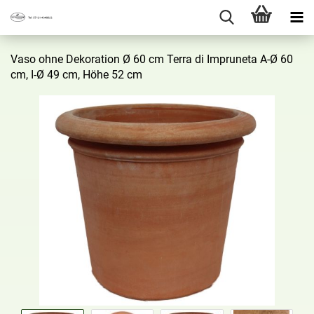
Vaso ohne De­ko­ra­ti­on Ø 60 cm Terra di Im­pru­ne­ta A-Ø 60
cm, I-Ø 49 cm, Höhe 52 cm