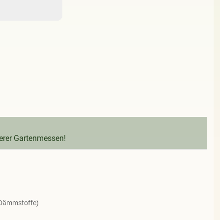
serer Gartenmessen!
 Dämmstoffe)