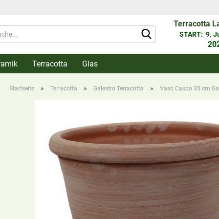
Terracotta L
Währung 
START: 9. Jun
20
ramik
Terracotta
Glas
Lieferlan
»
»
»
Startseite
Terracotta
Galestro Terracotta
Vaso Caspo 35 cm Gal