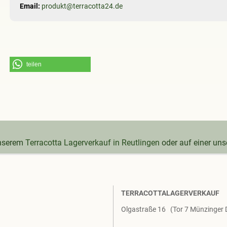
Email:
produkt@terracotta24.de
teilen
unserem
Terracotta Lagerverkauf in Reutlingen
oder auf einer un
TERRACOTTALAGERVERKAUF
Olgastraße 16 (Tor 7 Münzinger