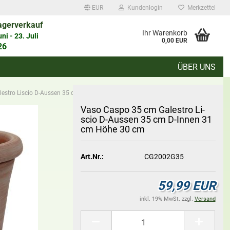
EUR
Kundenlogin
Merkzettel
agerverkauf
auswählen
Ihr Warenkorb
i - 23. Juli
0,00 EUR
26
ÜBER UNS
d
estro Liscio D-Aussen 35 cm D-Innen 31 cm Höhe 30 cm
Vaso Caspo 35 cm Ga­les­tro Li­
scio D-​Aussen 35 cm D-​Innen 31
cm Höhe 30 cm
Konto erstellen
Art.Nr.:
CG2002G35
Passwort vergessen?
59,99 EUR
inkl. 19% MwSt. zzgl.
Versand