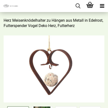
Herz Mei­sen­knö­del­hal­ter zu Hän­gen aus Me­tall in Edel­rost,
Fut­ter­spen­der Vogel Deko Herz, Fut­ter­herz