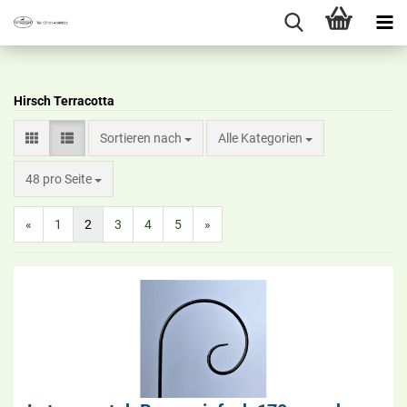
Hirsch Terracotta
Sortieren nach
Alle Kategorien
48 pro Seite
«
1
2
3
4
5
»