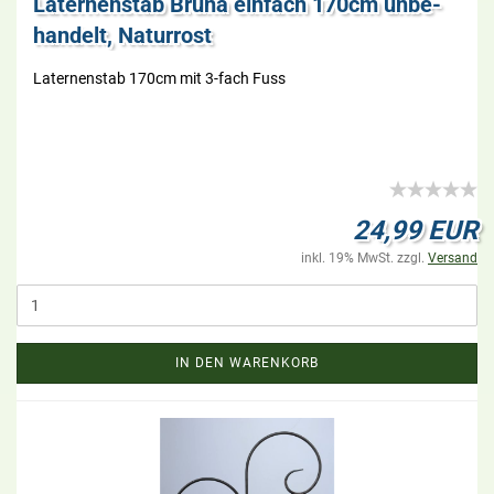
La­ter­nen­stab Bruna ein­fach 170cm un­be­
han­delt, Na­tur­rost
La­ter­nen­stab 170cm mit 3-​fach Fuss
24,99 EUR
inkl. 19% MwSt. zzgl.
Versand
IN DEN WARENKORB