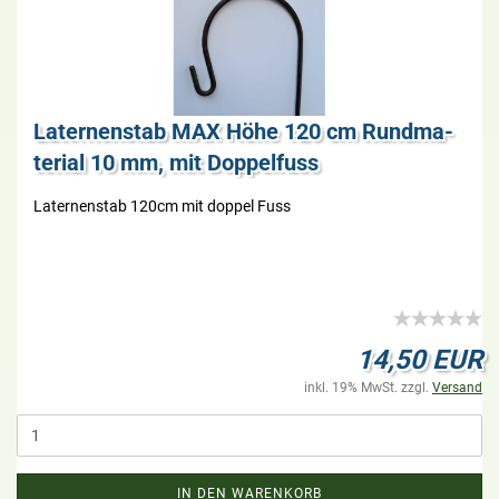
La­ter­nen­stab MAX Höhe 120 cm Rund­ma­
te­ri­al 10 mm, mit Dop­pel­fuss
La­ter­nen­stab 120cm mit dop­pel Fuss
14,50 EUR
inkl. 19% MwSt. zzgl.
Versand
IN DEN WARENKORB