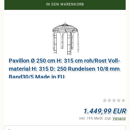
IN DEN WARENKORB
Pa­vil­lon Ø 250 cm H: 315 cm roh/Rost Voll­
ma­te­ri­al H: 315 D: 250 Rund­ei­sen 10/8 mm
Band30/5 Made in EU
1.449,99 EUR
inkl. 19% MwSt. zzgl.
Versand