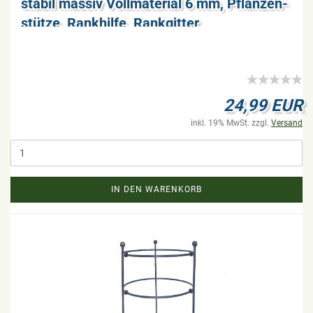
sta­bil mas­siv Voll­ma­te­ri­al 6 mm, Pflan­zen­
stüt­ze, Rank­hil­fe, Rank­git­ter
24,99 EUR
inkl. 19% MwSt. zzgl.
Versand
IN DEN WARENKORB