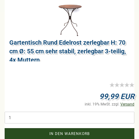
Gar­ten­tisch Rund Edel­rost zer­leg­bar H: 70
cm Ø: 55 cm sehr sta­bil, zer­leg­bar 3-​tei­lig,
4x Mut­tern
99,99 EUR
inkl. 19% MwSt. zzgl.
Versand
IN DEN WARENKORB