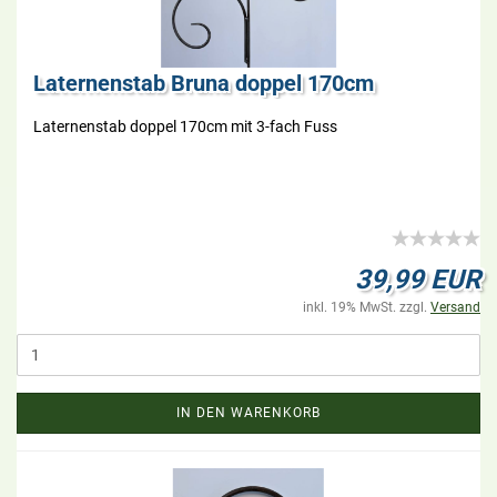
La­ter­nen­stab Bruna dop­pel 170cm
La­ter­nen­stab dop­pel 170cm mit 3-​fach Fuss
39,99 EUR
inkl. 19% MwSt. zzgl.
Versand
IN DEN WARENKORB