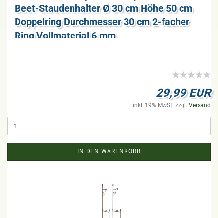
Beet-​Stau­den­hal­ter Ø 30 cm Höhe 50 cm
Dop­pel­ring Durch­mes­ser 30 cm 2-​fa­cher
Ring Voll­ma­te­ri­al 6 mm
29,99 EUR
inkl. 19% MwSt. zzgl.
Versand
IN DEN WARENKORB