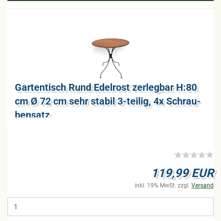
Gar­ten­tisch Rund Edel­rost zer­leg­bar H:80
cm Ø 72 cm sehr sta­bil 3-​tei­lig, 4x Schrau­
ben­satz
119,99 EUR
inkl. 19% MwSt. zzgl.
Versand