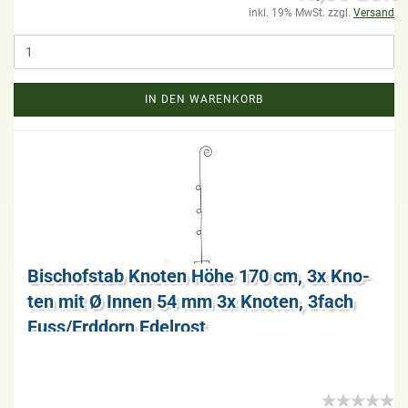
inkl. 19% MwSt. zzgl.
Versand
IN DEN WARENKORB
Bi­schof­stab Kno­ten Höhe 170 cm, 3x Kno­
ten mit Ø Innen 54 mm 3x Kno­ten, 3fach
Fuss/Erd­dorn Edel­rost