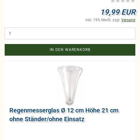
19,99 EUR
inkl. 19% MwSt. zzgl.
Versand
IN DEN WARENKORB
Re­gen­mess­er­glas Ø 12 cm Höhe 21 cm
ohne Stän­der/ohne Ein­satz