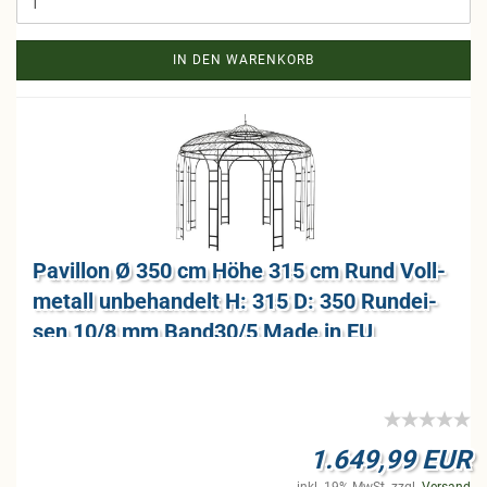
IN DEN WARENKORB
Pa­vil­lon Ø 350 cm Höhe 315 cm Rund Voll­
me­tall un­be­han­delt H: 315 D: 350 Rund­ei­
sen 10/8 mm Band30/5 Made in EU
1.649,99 EUR