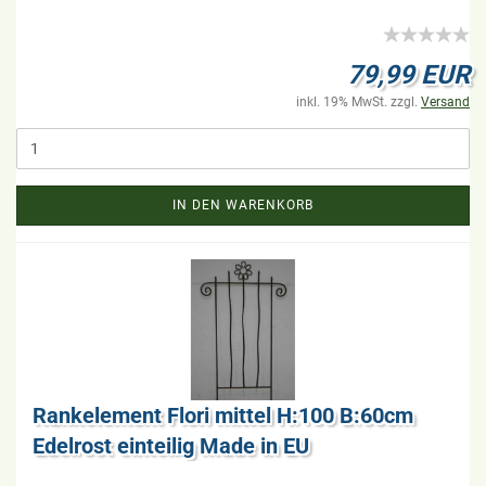
79,99 EUR
inkl. 19% MwSt. zzgl.
Versand
IN DEN WARENKORB
Rank­ele­ment Flori mit­tel H:100 B:60cm
Edel­rost ein­tei­lig Made in EU