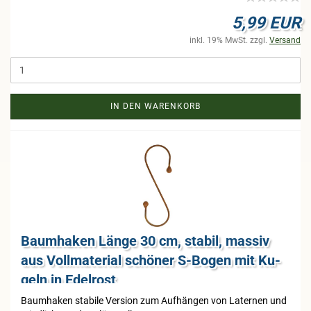
5,99 EUR
inkl. 19% MwSt. zzgl.
Versand
IN DEN WARENKORB
Baum­ha­ken Länge 30 cm, sta­bil, mas­siv
aus Voll­ma­te­ri­al schö­ner S-​Bogen mit Ku­
geln in Edel­rost
Baum­ha­ken sta­bi­le Ver­si­on zum Auf­hän­gen von La­ter­nen und