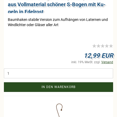
aus Voll­ma­te­ri­al schö­ner S-​Bogen mit Ku­
geln in Edel­rost
Baum­ha­ken sta­bi­le Ver­si­on zum Auf­hän­gen von La­ter­nen und
Wind­lich­ter oder Glä­ser aller Art
12,99 EUR
inkl. 19% MwSt. zzgl.
Versand
IN DEN WARENKORB