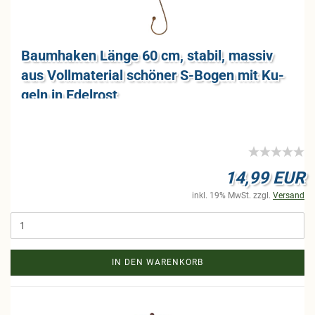
Baum­ha­ken Länge 60 cm, sta­bil, mas­siv
aus Voll­ma­te­ri­al schö­ner S-​Bogen mit Ku­
geln in Edel­rost
14,99 EUR
inkl. 19% MwSt. zzgl.
Versand
IN DEN WARENKORB