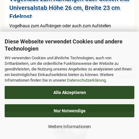
Uni­ver­sal­stab Höhe 26 cm, Brei­te 23 cm
Edel­rost
Vo­gel­haus zum Auf­hän­gen oder auch zum Auf­stel­len
Diese Webseite verwendet Cookies und andere
Technologien
Wir verwenden Cookies und ähnliche Technologien, auch von
Drittanbietern, um die ordentliche Funktionsweise der Website zu
29,99 EUR
gewährleisten, die Nutzung unseres Angebotes zu analysieren und Ihnen
ein bestmögliches Einkaufserlebnis bieten zu können. Weitere
inkl. 19% MwSt. zzgl.
Versand
Informationen finden Sie in unserer
Datenschutzerklärung
.
Alle Akzeptieren
IN DEN WARENKORB
Nur Notwendige
Weitere Informationen