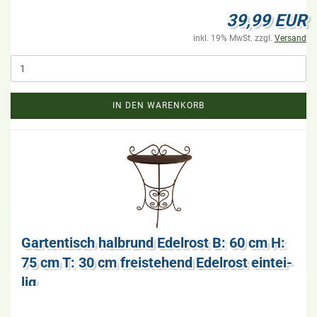
39,99 EUR
inkl. 19% MwSt. zzgl.
Versand
IN DEN WARENKORB
Gar­ten­tisch halb­rund Edel­rost B: 60 cm H:
75 cm T: 30 cm frei­ste­hend Edel­rost ein­tei­
lig