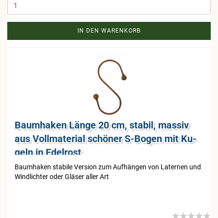
IN DEN WARENKORB
Baum­ha­ken Länge 20 cm, sta­bil, mas­siv
aus Voll­ma­te­ri­al schö­ner S-​Bogen mit Ku­
geln in Edel­rost
Baum­ha­ken sta­bi­le Ver­si­on zum Auf­hän­gen von La­ter­nen und
Wind­lich­ter oder Glä­ser aller Art