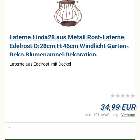
La­ter­ne Linda28 aus Me­tall Rost-​La­ter­ne
Edel­rost D:28cm H:46cm Wind­licht Garten-​​
Deko Blu­men­am­pel De­ko­ra­ti­on
La­ter­ne aus Edel­rost, mit De­ckel
34,99 EUR
inkl. 19% MwSt. zzgl.
Versand