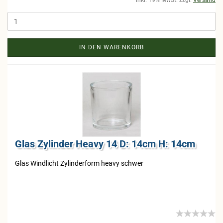
inkl. 19% MwSt. zzgl.
Versand
IN DEN WARENKORB
Glas Zy­lin­der Heavy 14 D: 14cm H: 14cm
Glas Wind­licht Zy­lin­der­form heavy schwer