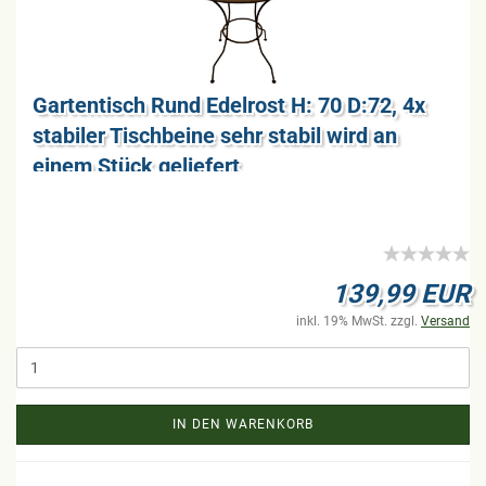
Gar­ten­tisch Rund Edel­rost H: 70 D:72, 4x
sta­bi­ler Tisch­bei­ne sehr sta­bil wird an
einem Stück ge­lie­fert
139,99 EUR
inkl. 19% MwSt. zzgl.
Versand
IN DEN WARENKORB