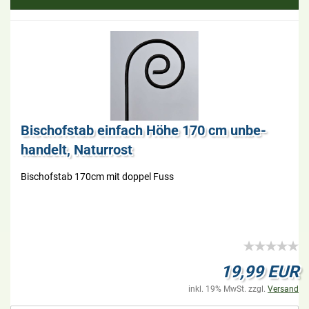
Bi­schof­stab ein­fach Höhe 170 cm un­be­
han­delt, Na­tur­rost
Bi­schof­stab 170cm mit dop­pel Fuss
19,99 EUR
inkl. 19% MwSt. zzgl.
Versand