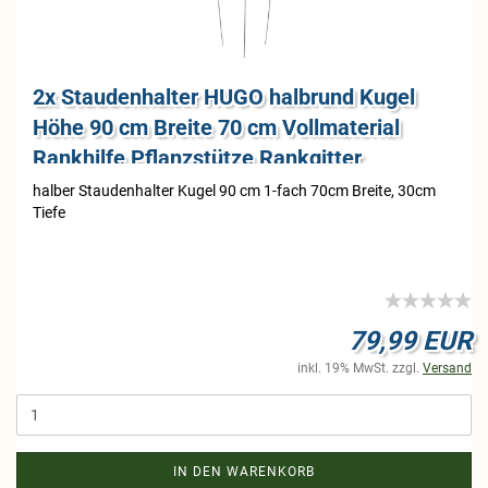
2x Stau­den­hal­ter HUGO halb­rund Kugel
Höhe 90 cm Brei­te 70 cm Voll­ma­te­ri­al
Rank­hil­fe Pflanz­stüt­ze Rank­git­ter
hal­ber Stau­den­hal­ter Kugel 90 cm 1-​fach 70cm Brei­te, 30cm
Tiefe
79,99 EUR
inkl. 19% MwSt. zzgl.
Versand
IN DEN WARENKORB