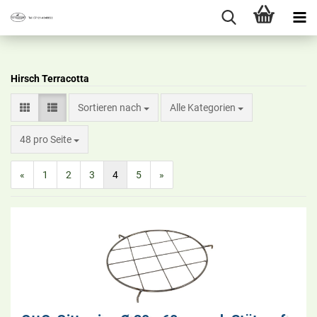
Hirsch Terracotta
Sortieren nach
Alle Kategorien
48 pro Seite
«
1
2
3
4
5
»