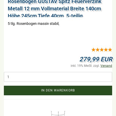
Ro­sen­bo­gen GUS­TAV Spitz Feu­er­ver­zink
Me­tall 12 mm Voll­ma­te­ri­al Brei­te 140cm
Höhe 245cm Tiefe 40cm, 5-​tei­lig
5 tlg. Ro­sen­bo­gen mas­siv sta­bil,
279,99 EUR
inkl. 19% MwSt. zzgl.
Versand
IN DEN WARENKORB