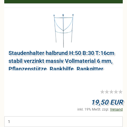
Stau­den­hal­ter halb­rund H:50 B:30 T:16cm
sta­bil ver­zinkt mas­siv Voll­ma­te­ri­al 6 mm,
Pflan­zen­stüt­ze, Rank­hil­fe, Rank­git­ter
19,50 EUR
inkl. 19% MwSt. zzgl.
Versand