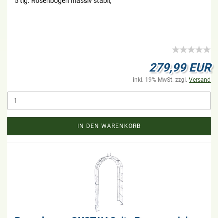
5 tlg. Ro­sen­bo­gen mas­siv sta­bil,
279,99 EUR
inkl. 19% MwSt. zzgl.
Versand
IN DEN WARENKORB