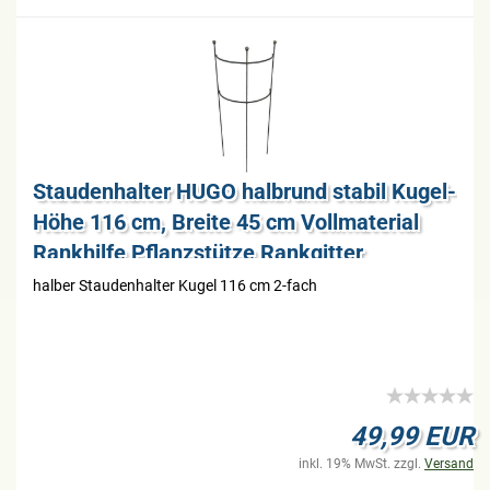
Stau­den­hal­ter HUGO halb­rund sta­bil Ku­gel­
Hö­he 116 cm, Brei­te 45 cm Voll­ma­te­ri­al
Rank­hil­fe Pflanz­stüt­ze Rank­git­ter
hal­ber Stau­den­hal­ter Kugel 116 cm 2-​fach
49,99 EUR
inkl. 19% MwSt. zzgl.
Versand