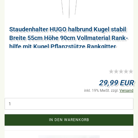
Stau­den­hal­ter HUGO halb­rund Kugel sta­bil
Brei­te 55cm Höhe 90cm Voll­ma­te­ri­al Rank­
hil­fe mit Kugel Pflanz­stüt­ze Rank­git­ter
29,99 EUR
inkl. 19% MwSt. zzgl.
Versand
IN DEN WARENKORB