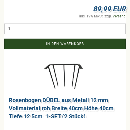
89,99 EUR
inkl. 19% MwSt. zzgl.
Versand
IN DEN WARENKORB
Ro­sen­bo­gen DÜBEL aus Me­tall 12 mm
Voll­ma­te­ri­al roh Brei­te 40cm Höhe 40cm
Tiefe 12,5cm, 1-SET (2 Stück)