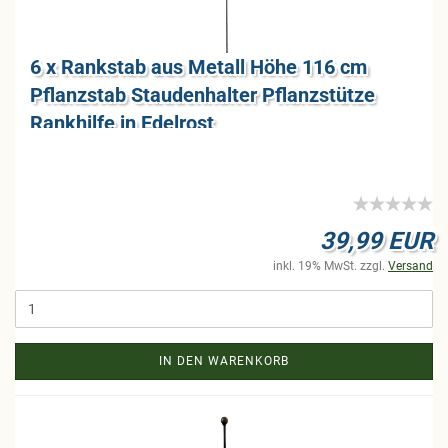
6 x Rank­stab aus Me­tall Höhe 116 cm
Pflanz­stab Stau­den­hal­ter Pflanz­stüt­ze
Rank­hil­fe in Edel­rost
39,99 EUR
inkl. 19% MwSt. zzgl.
Versand
IN DEN WARENKORB