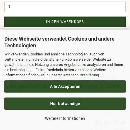
IN DEN WARENKORB
Diese Webseite verwendet Cookies und andere
Technologien
Wir verwenden Cookies und ähnliche Technologien, auch von
Drittanbietern, um die ordentliche Funktionsweise der Website zu
gewährleisten, die Nutzung unseres Angebotes zu analysieren und Ihnen
ein bestmögliches Einkaufserlebnis bieten zu können. Weitere
Informationen finden Sie in unserer
Datenschutzerklärung
.
Kas­ta­ni­en Holz­stan­ge 150 cm Lang Ø 3/5
cm ge­schält un­be­han­delt, EU-​Holz, 3 Stück
Alle Akzeptieren
Nur Notwendige
Weitere Informationen
39,99 EUR