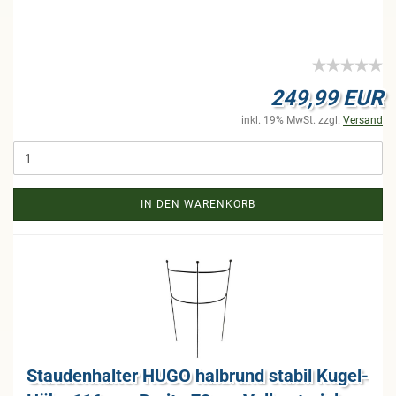
249,99 EUR
inkl. 19% MwSt. zzgl.
Versand
IN DEN WARENKORB
Stau­den­hal­ter HUGO halb­rund sta­bil Ku­gel­