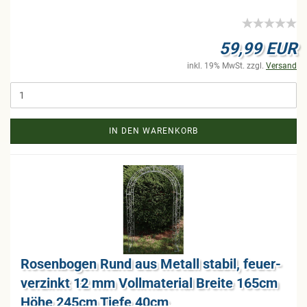
59,99 EUR
inkl. 19% MwSt. zzgl.
Versand
IN DEN WARENKORB
Ro­sen­bo­gen Rund aus Me­tall sta­bil, feu­er­
ver­zinkt 12 mm Voll­ma­te­ri­al Brei­te 165cm
Höhe 245cm Tiefe 40cm,