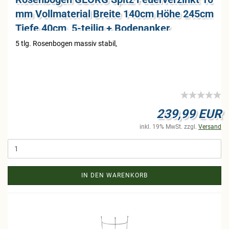
mm Voll­ma­te­ri­al Brei­te 140cm Höhe 245cm
Tiefe 40cm, 5-​tei­lig + Bo­den­an­ker
5 tlg. Ro­sen­bo­gen mas­siv sta­bil,
239,99 EUR
inkl. 19% MwSt. zzgl.
Versand
IN DEN WARENKORB