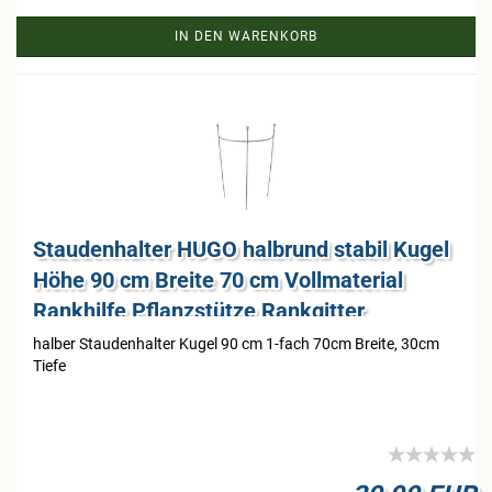
IN DEN WARENKORB
Stau­den­hal­ter HUGO halb­rund sta­bil Kugel
Höhe 90 cm Brei­te 70 cm Voll­ma­te­ri­al
Rank­hil­fe Pflanz­stüt­ze Rank­git­ter
hal­ber Stau­den­hal­ter Kugel 90 cm 1-​fach 70cm Brei­te, 30cm
Tiefe