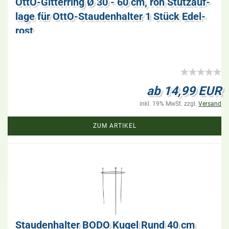
OttO-​Git­ter­ring Ø 30 - 60 cm, roh Stütz­auf­
la­ge für OttO-​Stau­den­hal­ter 1 Stück Edel­
rost
ab 14,99 EUR
inkl. 19% MwSt. zzgl.
Versand
ZUM ARTIKEL
Stau­den­hal­ter BODO Kugel Rund 40 cm