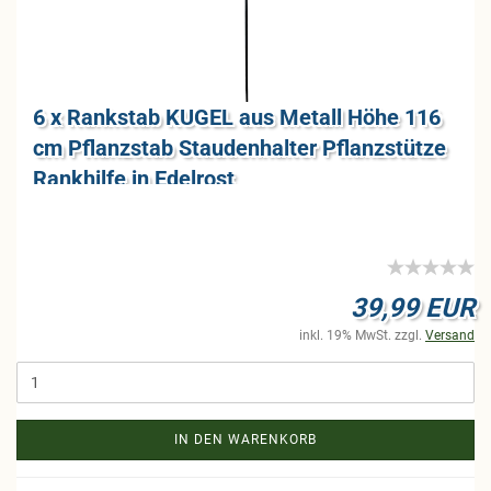
6 x Rank­stab KUGEL aus Me­tall Höhe 116
cm Pflanz­stab Stau­den­hal­ter Pflanz­stüt­ze
Rank­hil­fe in Edel­rost
39,99 EUR
inkl. 19% MwSt. zzgl.
Versand
IN DEN WARENKORB