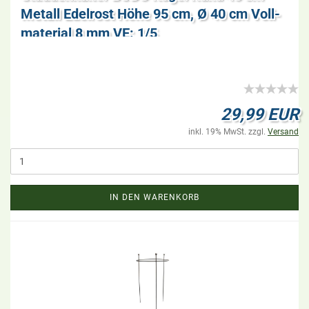
Me­tall Edel­rost Höhe 95 cm, Ø 40 cm Voll­
ma­te­ri­al 8 mm VE: 1/5
29,99 EUR
inkl. 19% MwSt. zzgl.
Versand
IN DEN WARENKORB