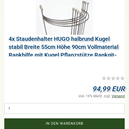
4x Stau­den­hal­ter HUGO halb­rund Kugel
sta­bil Brei­te 55cm Höhe 90cm Voll­ma­te­ri­al
Rank­hil­fe mit Kugel Pflanz­stüt­ze Rank­git­
ter
94,99 EUR
inkl. 19% MwSt. zzgl.
Versand
IN DEN WARENKORB