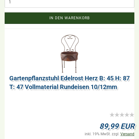
IN DEN WARENKORB
Gar­ten­pflanz­stuhl Edel­rost Herz B: 45 H: 87
T: 47 Voll­ma­te­ri­al Rund­ei­sen 10/12mm
89,99 EUR
inkl. 19% MwSt. zzgl.
Versand