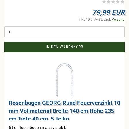
79,99 EUR
inkl. 19% MwSt. zzgl.
Versand
IN DEN WARENKORB
Ro­sen­bo­gen GEORG Rund Feu­er­ver­zinkt 10
mm Voll­ma­te­ri­al Brei­te 140 cm Höhe 235
cm Tiefe 40 cm, 5-​tei­lig
5 tlg. Ro­sen­bo­gen mas­siv sta­bil,