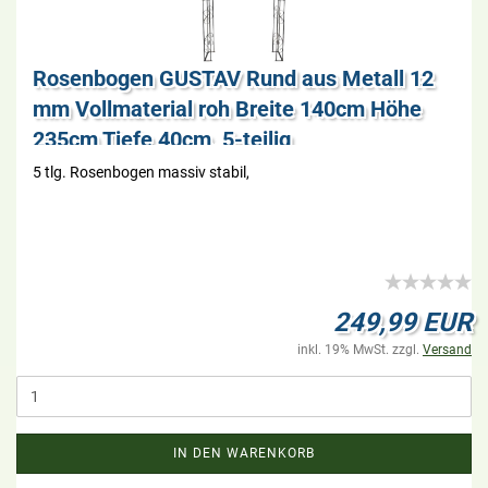
Ro­sen­bo­gen GUS­TAV Rund aus Me­tall 12
mm Voll­ma­te­ri­al roh Brei­te 140cm Höhe
235cm Tiefe 40cm, 5-​tei­lig
5 tlg. Ro­sen­bo­gen mas­siv sta­bil,
249,99 EUR
inkl. 19% MwSt. zzgl.
Versand
IN DEN WARENKORB