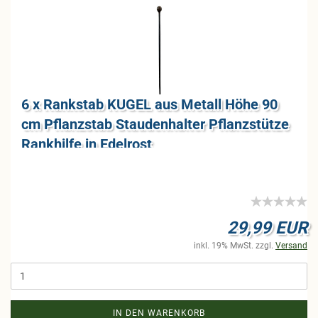
6 x Rank­stab KUGEL aus Me­tall Höhe 90
cm Pflanz­stab Stau­den­hal­ter Pflanz­stüt­ze
Rank­hil­fe in Edel­rost
29,99 EUR
inkl. 19% MwSt. zzgl.
Versand
IN DEN WARENKORB