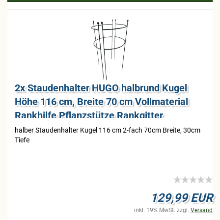
2x Stau­den­hal­ter HUGO halb­rund Kugel
Höhe 116 cm, Brei­te 70 cm Voll­ma­te­ri­al
Rank­hil­fe Pflanz­stüt­ze Rank­git­ter
hal­ber Stau­den­hal­ter Kugel 116 cm 2-​fach 70cm Brei­te, 30cm
Tiefe
129,99 EUR
inkl. 19% MwSt. zzgl.
Versand