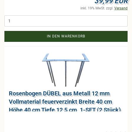
39,99 EUR
inkl. 19% MwSt. zzgl.
Versand
IN DEN WARENKORB
Ro­sen­bo­gen DÜBEL aus Me­tall 12 mm
Voll­ma­te­ri­al feu­er­ver­zinkt Brei­te 40 cm
Höhe 40 cm Tiefe 12,5 cm, 1-SET (2 Stück)