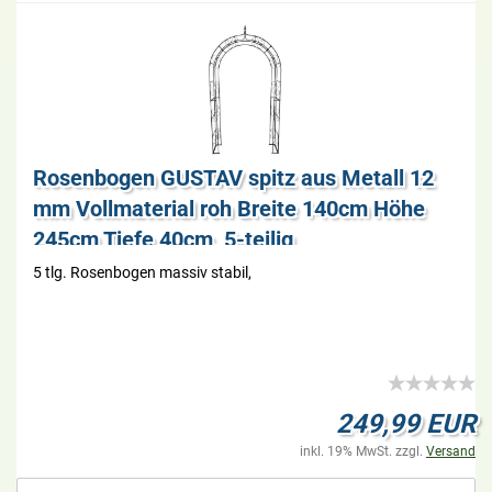
Ro­sen­bo­gen GUS­TAV spitz aus Me­tall 12
mm Voll­ma­te­ri­al roh Brei­te 140cm Höhe
245cm Tiefe 40cm, 5-​tei­lig
5 tlg. Ro­sen­bo­gen mas­siv sta­bil,
249,99 EUR
inkl. 19% MwSt. zzgl.
Versand