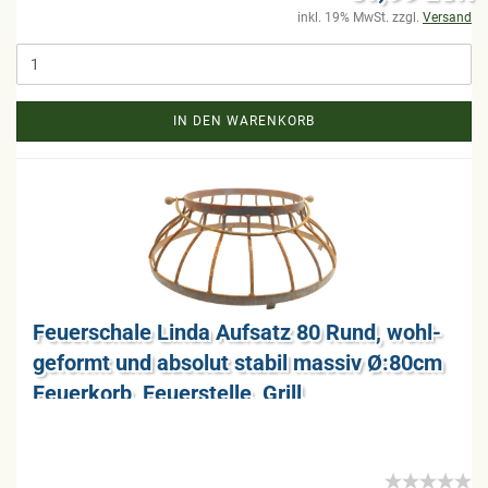
inkl. 19% MwSt. zzgl.
Versand
IN DEN WARENKORB
Feu­er­scha­le Linda Auf­satz 80 Rund, wohl­
ge­formt und ab­so­lut sta­bil mas­siv Ø:80cm
Feu­er­korb, Feu­er­stel­le, Grill,