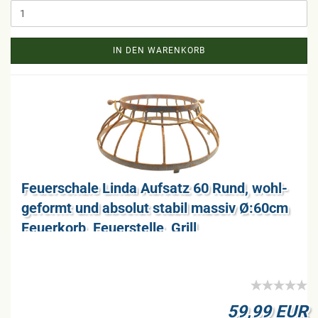
IN DEN WARENKORB
Feu­er­scha­le Linda Auf­satz 60 Rund, wohl­
ge­formt und ab­so­lut sta­bil mas­siv Ø:60cm
Feu­er­korb, Feu­er­stel­le, Grill,
59,99 EUR