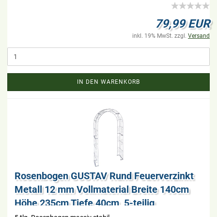
79,99 EUR
inkl. 19% MwSt. zzgl.
Versand
IN DEN WARENKORB
Ro­sen­bo­gen GUS­TAV Rund Feu­er­ver­zinkt
Me­tall 12 mm Voll­ma­te­ri­al Brei­te 140cm
Höhe 235cm Tiefe 40cm, 5-​tei­lig