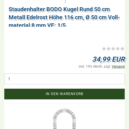
Stau­den­hal­ter BODO Kugel Rund 50 cm
Me­tall Edel­rost Höhe 116 cm, Ø 50 cm Voll­
ma­te­ri­al 8 mm VE: 1/5
34,99 EUR
inkl. 19% MwSt. zzgl.
Versand
IN DEN WARENKORB