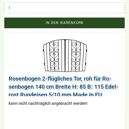
IN DEN WARENKORB
Ro­sen­bo­gen 2-​flüg­li­ches Tor, roh für Ro­
sen­bo­gen 140 cm Brei­te H: 85 B: 115 Edel­
rost Rund­ei­sen 5/10 mm Made in EU
kann nicht nach­träg­lich an­ge­bracht wer­den!