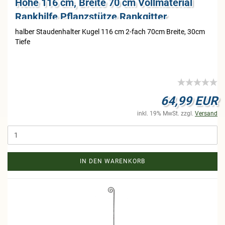
Hö­he 116 cm, Brei­te 70 cm Voll­ma­te­ri­al
Rank­hil­fe Pflanz­stüt­ze Rank­git­ter
hal­ber Stau­den­hal­ter Kugel 116 cm 2-​fach 70cm Brei­te, 30cm
Tiefe
64,99 EUR
inkl. 19% MwSt. zzgl.
Versand
IN DEN WARENKORB